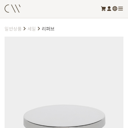
일반상품
세일
리퍼브