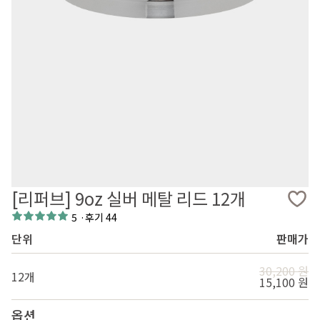
[리퍼브] 9oz 실버 메탈 리드 12개
5
·
후기 44
단위
판매가
30,200 원
12개
15,100 원
옵션