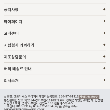
공지사항
마이페이지
고객센터
시험검사 의뢰하기
제조상담문의
해외 배송료 안내
회사소개
상호명: 크로마웍스 주식회사
사업자등록번호: 130-87-01811
사업자정보확인
통신판매업신고: 제2014-경기부천-1610호
대표자: 장혜경
개인정보책임자: 김경철
사업장소재지: 경기도 부천시 산업로 120 캔들웍스하우스
고객센터:
1800-8914
/ 032-672-8914 (토/일/공휴일 휴무)
service@chromaworks.co.kr