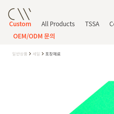
Custom
All Products
TSSA
C
OEM/ODM 문의
일반상품
세일
포장재료
CW 커스텀 블렌드
CW 커스텀 프래그런스
CW 커
프래그런
천연
조향 베
조향 케
컬
향
스오일
원료
이스
미컬
러
미
CW 커스텀 블렌드 서비스는 CW
접 조합해 나만의 포뮬러를 설계
프래그런스오일
드 전용 향료로 제작되어 향수, 
프래그런스 오일 키트
다.
시트러스
프루티
싱글 플로럴
플로럴 부케
허브