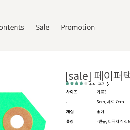
ontents
Sale
Promotion
스텀 향수용기
디퓨
부자
수/
캔들/
바디
세
저/석
재/도
[sale] 페이
스트
타블렛
케어
일
고
구
에서 제공하는 프래그런스 오일, 천연 원료, 조향 베이스, 조향 케미
4.4
·
후기 5
하면, 그 비율 그대로 향료를 배합·생산해 드리는 서비스입니다. 최소
사이즈
가로3
디퓨저, 룸 스프레이 등 다양한 제품에 활용할 수 있도록 서류까지 
.
5cm, 세로 7cm
재질
종이
특징
-캔들, 디퓨저 장식