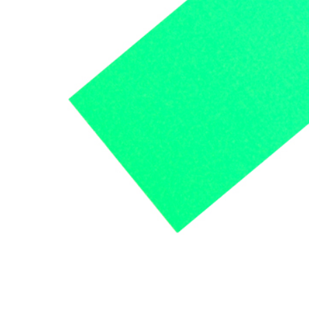
머스크
우디
앰버
Custom Blend Service
구어망드
브랜드 타입
CW 시그니처
알러젠 프리