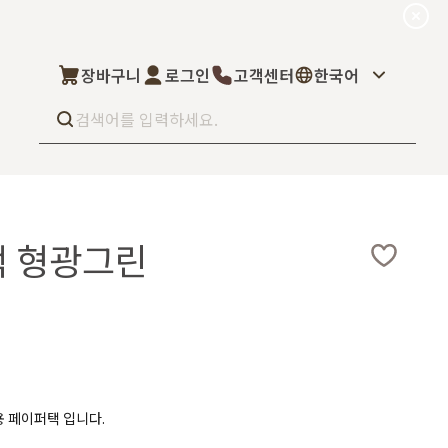
장바구니
로그인
고객센터
한국어
Best seller
What’s new
퍼택 형광그린
Select
상품후기
컬을 고객님이 직
상품문의
주문/배송문의
5kg부터 브랜
오프라인 스토어
완벽 지원해드립니
도매신청
딜러모집
용 페이퍼택 입니다.
Custom Fragrance