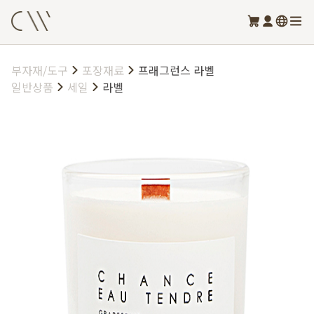
부자재/도구
포장재료
프래그런스 라벨
일반상품
세일
라벨