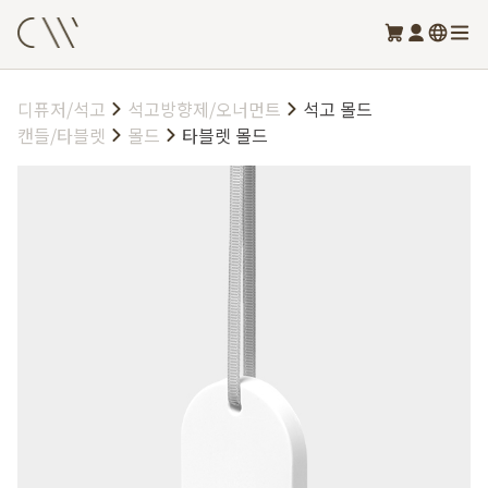
디퓨저/석고
석고방향제/오너먼트
석고 몰드
캔들/타블렛
몰드
타블렛 몰드