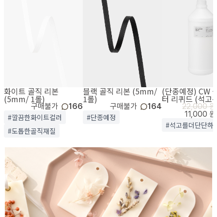
화이트 골직 리본
블랙 골직 리본 (5mm/
(단종예정) CW
(5mm/ 1롤)
1롤)
터 리퀴드 (석고
구매불가
166
구매불가
164
22,000 원
11,000 원
#깔끔한화이트컬러
#단종예정
#석고를더단단하
#도톱한골직재질