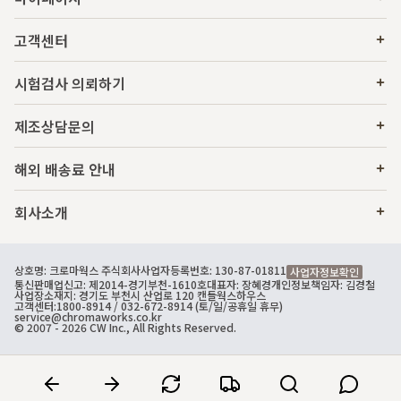
고객센터
시험검사 의뢰하기
제조상담문의
해외 배송료 안내
회사소개
상호명: 크로마웍스 주식회사
사업자등록번호: 130-87-01811
사업자정보확인
통신판매업신고: 제2014-경기부천-1610호
대표자: 장혜경
개인정보책임자: 김경철
사업장소재지: 경기도 부천시 산업로 120 캔들웍스하우스
고객센터:
1800-8914
/ 032-672-8914 (토/일/공휴일 휴무)
service@chromaworks.co.kr
© 2007 - 2026 CW Inc., All Rights Reserved.