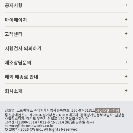
공지사항
마이페이지
고객센터
시험검사 의뢰하기
제조상담문의
해외 배송료 안내
회사소개
상호명: 크로마웍스 주식회사
사업자등록번호: 130-87-01811
사업자정보확인
통신판매업신고: 제2014-경기부천-1610호
대표자: 장혜경
개인정보책임자: 김경철
사업장소재지: 경기도 부천시 산업로 120 캔들웍스하우스
고객센터:
1800-8914
/ 032-672-8914 (토/일/공휴일 휴무)
service@chromaworks.co.kr
© 2007 - 2026 CW Inc., All Rights Reserved.