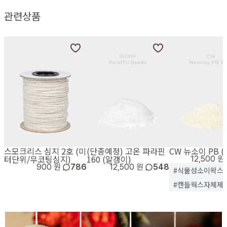
관련상품
스모크리스 심지 2호 (미
(단종예정) 고온 파라핀
CW 뉴소이 PB 
터단위/무코팅심지)
160 (알갱이)
12,500 원
900 원
786
12,500 원
548
#식물성소이왁스
#캔들웍스자체제