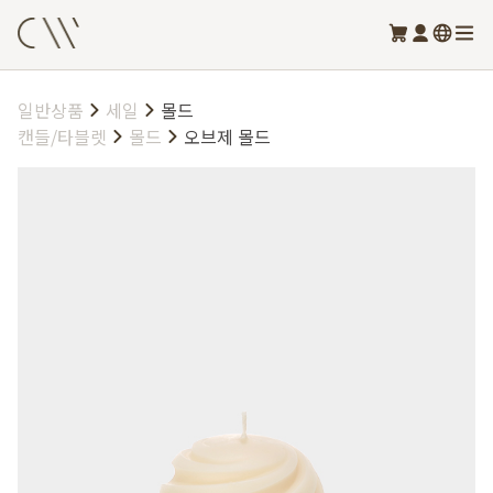
일반상품
세일
몰드
캔들/타블렛
몰드
오브제 몰드