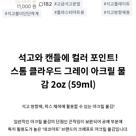
22,000 원
#고급석고분말
#석고플레이트
182
11,000 원
#플라스터아트용
#석고방향제용
#석고를더단단하게
석고와 캔들에 컬러 포인트!
스톰 클라우드 그레이 아크릴 물
감 2oz (59ml)
석고 방향제, 왁스 채색에 활용할 수 있는 아크릴 물감!
일반적인 아크릴 물감의 단점인 끈적임이 보완되어 공예 부분에
특히 활용도가 높은 ‘데코아트’ 브랜드의 크래프트 아크릴 물감입니다.