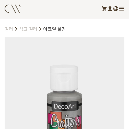
컬러
석고 컬러
아크릴 물감