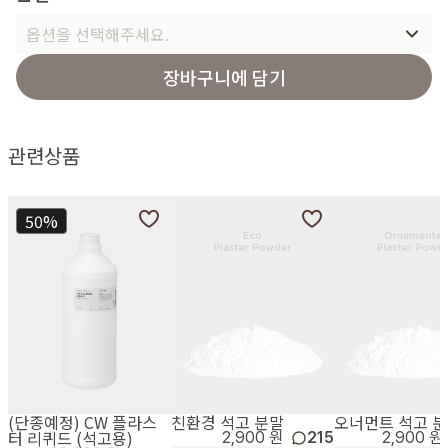
옵션을 선택해주세요.
장바구니에 담기
관련상품
50%
(단종예정) CW 플라스
친환경 석고 분말
오너먼트 석고 
터 리퀴드 (석고용)
2,900 원
215
2,900 원