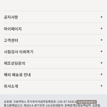
공지사항
마이페이지
고객센터
시험검사 의뢰하기
제조상담문의
해외 배송료 안내
회사소개
상호명: 크로마웍스 주식회사
사업자등록번호: 130-87-01811
사업자정보확인
통신판매업신고: 제2014-경기부천-1610호
대표자: 장혜경
개인정보책임자: 김경철