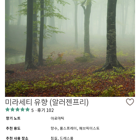
미라세티 유향 (알러젠프리)
5
·
후기 102
향기 노트
아로마틱
추천 용도
향수, 룸스프레이, 패브릭미스트
추천 사용 장소
침실, 드레스룸