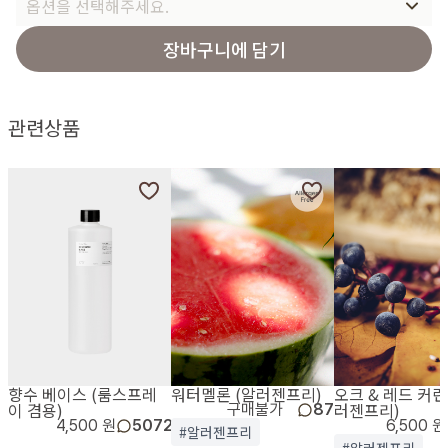
옵션을 선택해주세요.
장바구니에 담기
관련상품
향수 베이스 (룸스프레
워터멜론 (알러젠프리)
오크 & 레드 커런
이 겸용)
러젠프리)
구매불가
87
4,500 원
5072
6,500 원
#알러젠프리
#알러젠프리