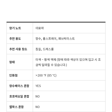
향기 노트
아로마
추천 용도
향수, 룸스프레이, 패브릭미스트
추천 사용 장소
침실, 드레스룸
미색 ~ 황색 액체 (향에 따라 색상이 있으며 입고 시 조
형태
금씩 달라질 수 있습니다.)
인화점
>200 ℉ (85 ℃)
향수베이스 혼합
YES
호호바오일 혼합
NO
젤왁스 혼합
NO