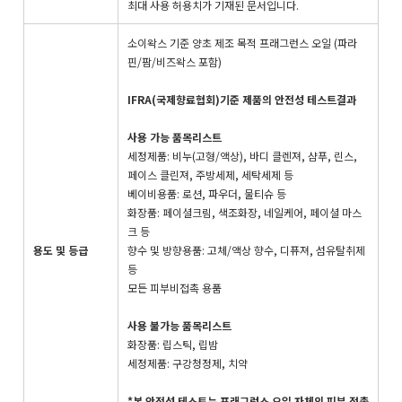
최대 사용 허용치가 기재된 문서입니다.
소이왁스 기준 양초 제조 목적 프래그런스 오일 (파라
핀/팜/비즈왁스 포함)
IFRA(국제향료협회)기준 제품의 안전성 테스트결과
사용 가능 품목리스트
세정제품: 비누(고형/액상), 바디 클렌져, 샴푸, 린스,
페이스 클린져, 주방세제, 세탁세제 등
베이비용품: 로션, 파우더, 물티슈 등
화장품: 페이셜크림, 색조화장, 네일케어, 페이셜 마스
크 등
용도 및 등급
향수 및 방향용품: 고체/액상 향수, 디퓨져, 섬유탈취제
등
모든 피부비접촉 용품
사용 불가능 품목리스트
화장품: 립스틱, 립밤
세정제품: 구강청정제, 치약
*본 안전성 테스트는 프래그런스 오일 자체의 피부 접촉