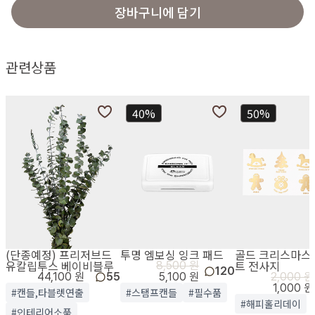
장바구니에 담기
관련상품
40%
50%
(단종예정) 프리저브드
투명 엠보싱 잉크 패드
골드 크리스마스
유칼립투스 베이비블루
트 전사지
8,500 원
120
44,100 원
55
5,100 원
2,000 원
1,000 원
#캔들,타블렛연출
#스탬프캔들
#필수품
#해피홀리데이
#인테리어소품