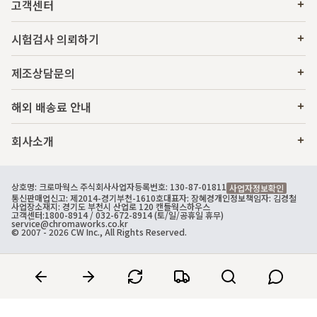
고객센터
시험검사 의뢰하기
제조상담문의
해외 배송료 안내
회사소개
상호명: 크로마웍스 주식회사
사업자등록번호: 130-87-01811
사업자정보확인
통신판매업신고: 제2014-경기부천-1610호
대표자: 장혜경
개인정보책임자: 김경철
사업장소재지: 경기도 부천시 산업로 120 캔들웍스하우스
고객센터:
1800-8914
/ 032-672-8914 (토/일/공휴일 휴무)
service@chromaworks.co.kr
© 2007 - 2026 CW Inc., All Rights Reserved.