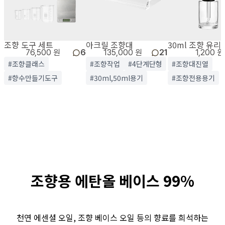
조향 도구 세트
아크릴 조향대
30ml 조향 유리
76,500 원
6
135,000 원
21
1,200 원
#조향클래스
#조향작업
#4단계단형
#조향대진열
#향수만들기도구
#30ml,50ml용기
#조향전용용기
조향용 에탄올 베이스 99%
천연 에센셜 오일, 조향 베이스 오일 등의 향료를 희석하는