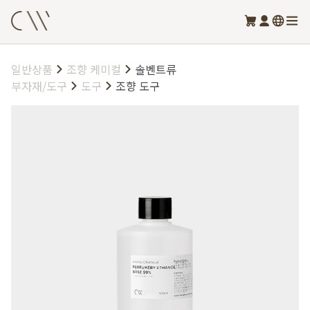
일반상품
조향 케미컬
솔벤트류
부자재/도구
도구
조향 도구