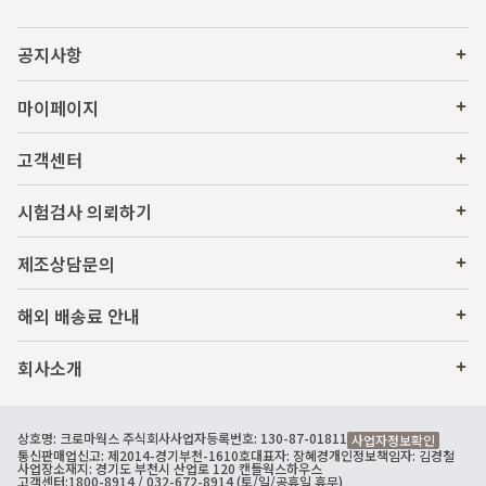
공지사항
마이페이지
고객센터
시험검사 의뢰하기
제조상담문의
해외 배송료 안내
회사소개
상호명: 크로마웍스 주식회사
사업자등록번호: 130-87-01811
사업자정보확인
통신판매업신고: 제2014-경기부천-1610호
대표자: 장혜경
개인정보책임자: 김경철
사업장소재지: 경기도 부천시 산업로 120 캔들웍스하우스
고객센터:
1800-8914
/ 032-672-8914 (토/일/공휴일 휴무)