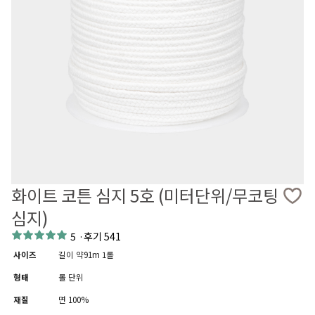
화이트 코튼 심지 5호 (미터단위/무코팅
심지)
5
·
후기 541
사이즈
길이 약91m 1롤
형태
롤 단위
재질
면 100%