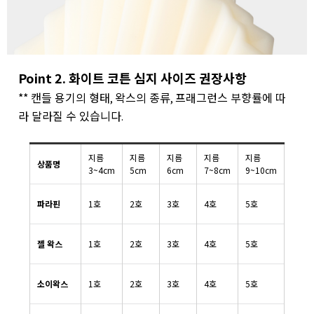
Point 2. 화이트 코튼 심지 사이즈 권장사항
** 캔들 용기의 형태
왁스의 종류
프래그런스 부향률에 따
,
,
라 달라질 수 있습니다
.
지름
지름
지름
지름
지름
상품명
3~4cm
5cm
6cm
7~8cm
9~10cm
파라핀
1호
2호
3호
4호
5호
젤 왁스
1호
2호
3호
4호
5호
소이왁스
1호
2호
3호
4호
5호