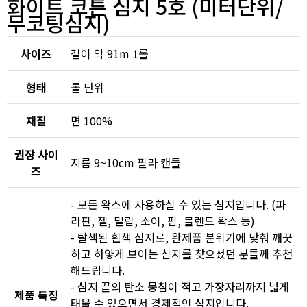
화이트 코튼 심지 5호 (미터단위/
무코팅심지)
사이즈
길이 약
91m 1
롤
형태
롤 단위
재질
면
100%
권장 사이
지름 9~10cm 필라 캔들
즈
- 모든 왁스에 사용하실 수 있는 심지입니다
. (
파
라핀
,
젤
,
밀랍
,
소이
,
팜
,
블렌드 왁스 등
)
- 탈색된 흰색 심지로
,
완제품 분위기에 맞춰 깨끗
하고 하얗게 보이는 심지를 찾으셨던 분들께 추천
해드립니다
.
- 심지 끝의 탄소 뭉침이 적고 가장자리까지 넓게
제품 특징
태울 수 있으면서 경제적인 심지입니다
.