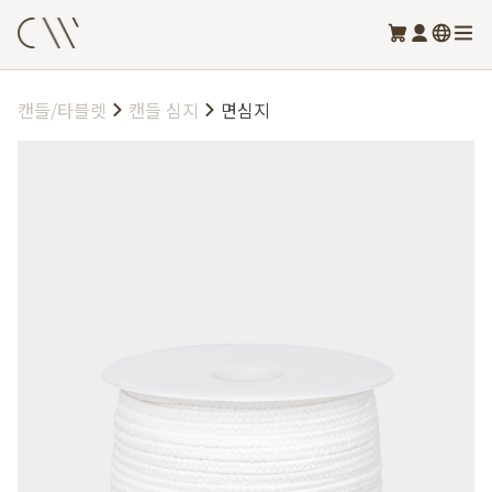
캔들/타블렛
캔들 심지
면심지