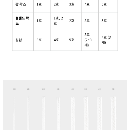
팜 왁스
1호
2호
3호
4호
5호
블렌드 왁
1호, 2
1호
2호
3호
5호
스
호
3호
4호 (3
밀랍
3호
4호
5호
(2~3
개)
개)