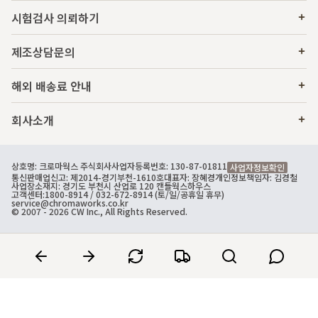
시험검사 의뢰하기
제조상담문의
해외 배송료 안내
회사소개
상호명: 크로마웍스 주식회사
사업자등록번호: 130-87-01811
사업자정보확인
통신판매업신고: 제2014-경기부천-1610호
대표자: 장혜경
개인정보책임자: 김경철
사업장소재지: 경기도 부천시 산업로 120 캔들웍스하우스
고객센터:
1800-8914
/ 032-672-8914 (토/일/공휴일 휴무)
service@chromaworks.co.kr
© 2007 - 2026 CW Inc., All Rights Reserved.