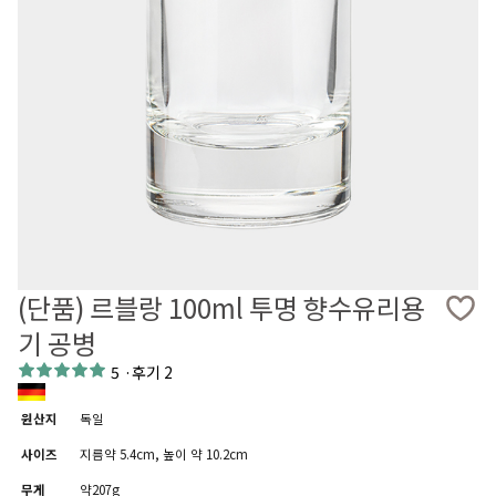
(단품) 르블랑 100ml 투명 향수유리용
기 공병
5
·
후기 2
원산지
독일
사이즈
지름약 5.4cm, 높이 약 10.2cm
무게
약207g