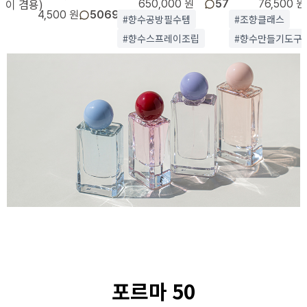
이 겸용)
650,000 원
57
76,500 원
4,500 원
5069
#향수공방필수템
#조향클래스
#향수스프레이조립
#향수만들기도구
포르마 50