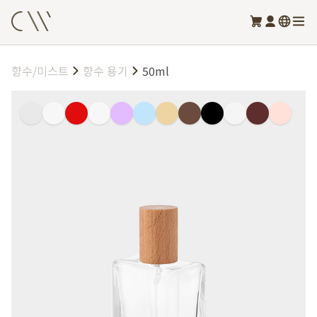
향수/미스트
향수 용기
50ml