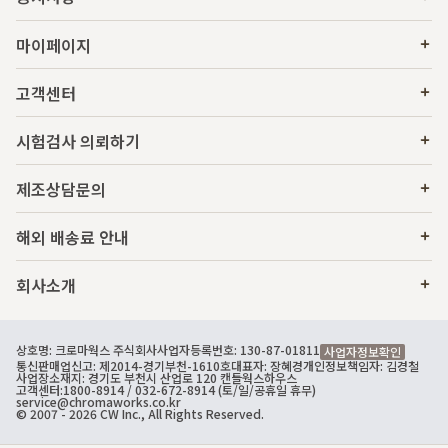
마이페이지
고객센터
시험검사 의뢰하기
제조상담문의
해외 배송료 안내
회사소개
상호명: 크로마웍스 주식회사
사업자등록번호: 130-87-01811
사업자정보확인
통신판매업신고: 제2014-경기부천-1610호
대표자: 장혜경
개인정보책임자: 김경철
사업장소재지: 경기도 부천시 산업로 120 캔들웍스하우스
고객센터:
1800-8914
/ 032-672-8914 (토/일/공휴일 휴무)
service@chromaworks.co.kr
© 2007 - 2026 CW Inc., All Rights Reserved.