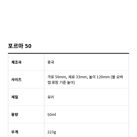
포르마 50
제조국
중국
가로 50mm, 세로 33mm, 높이 120mm (볼 오버
사이즈
캡 포함 기준 높이)
재질
유리
용량
50ml
무게
223g