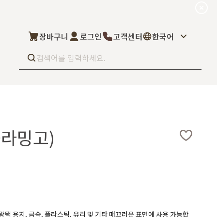
장바구니
로그인
고객센터
한국어
Best seller
What’s new
Select
플라밍고)
상품후기
컬을 고객님이 직
상품문의
주문/배송문의
5kg부터 브랜
오프라인 스토어
완벽 지원해드립니
도매신청
딜러모집
Custom Fragrance
 광택 용지, 금속, 플라스틱, 유리 및 기타 매끄러운 표면에 사용 가능합