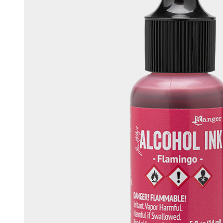
머스크
우디
앰버
Custom Blend Service
구어망드
브랜드 타입
CW 시그니처
알러젠 프리