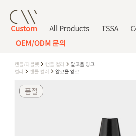
Custom
All Products
TSSA
C
OEM/ODM 문의
캔들/타블렛
캔들 컬러
알코올 잉크
CW 커스텀 블렌드
CW 커스텀 프래그런스
CW 커
프래그런
천연
조향 베
조향 케
컬
향
컬러
캔들 컬러
알코올 잉크
스오일
원료
이스
미컬
러
미
CW 커스텀 블렌드 서비스는 CW
품절
접 조합해 나만의 포뮬러를 설계
프래그런스오일
드 전용 향료로 제작되어 향수, 
프래그런스 오일 키트
다.
시트러스
프루티
싱글 플로럴
플로럴 부케
허브