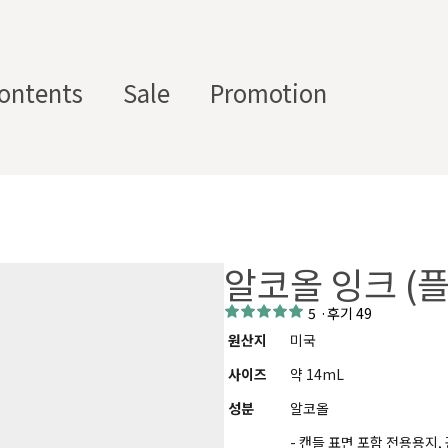
ontents
Sale
Promotion
스텀 향수용기
디퓨
부자
수/
캔들/
바디
세
저/석
재/도
스트
타블렛
케어
일
고
구
알코올 잉크 (
에서 제공하는 프래그런스 오일, 천연 원료, 조향 베이스, 조향 케미
하면, 그 비율 그대로 향료를 배합·생산해 드리는 서비스입니다. 최소
5
·
후기 49
디퓨저, 룸 스프레이 등 다양한 제품에 활용할 수 있도록 서류까지 
원산지
미국
사이즈
약 14mL
성분
알코올
- 캔들 표면 포함 전용용지,