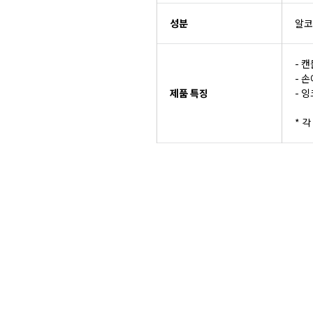
성분
알코
- 
- 
제품 특징
- 
* 