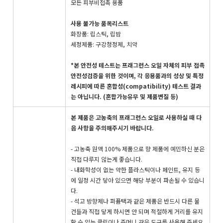
모든 피부비접촉 용품
사용 불가능 품목리스트
화장품: 립스틱, 립밤
세정제품: 구강청정제, 치약
*본 안전성 테스트는 프래그런스 오일 자체의 피부 접촉
안전성검증을 위한 것이며, 각 응용품과의 성상 및 특정
레시피에 따른 혼합성(compatibility) 테스트 결과
는 아닙니다. (혼합가능유무 및 제품변질 등)
본 제품은 고농축의 프래그런스 오일로 사용하실 때 다
음 사항을 주의해주시기 바랍니다.
- 고농축 원액 100% 제품으로 향 제품에 예민하신 분은
직접 다루지 않는게 좋습니다.
- 내화학성이 없는 약한 플라스틱이나 페인트, 유지 등
에 일정 시간 닿아 있으면 해당 부분이 파손될 수 있습니
다.
- 석고 방향제나 퍼퓸택과 같은 제품은 반드시 다른 물
건들과 직접 닿게 하시면 안 되며 적절하게 거리를 유지
할 수 있는 클립이나 주머니 같은 도구를 사용해 주세요.