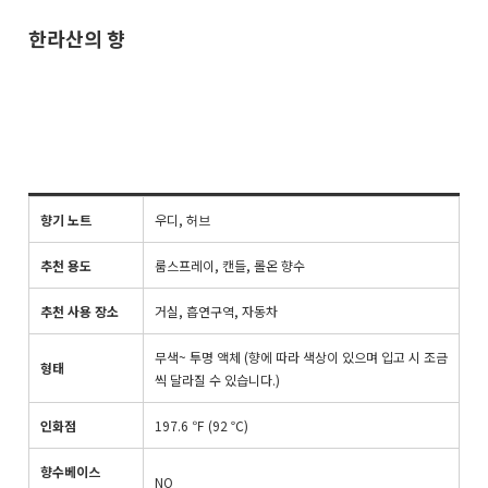
한라산의 향
향기 노트
우디, 허브
추천 용도
룸스프레이, 캔들,
롤온 향수
추천 사용 장소
거실, 흡연구역, 자동차
무색~ 투명 액체 (향에 따라 색상이 있으며 입고 시 조금
형태
씩 달라질 수 있습니다.)
인화점
197.6 ℉ (92 ℃)
향수베이스
NO