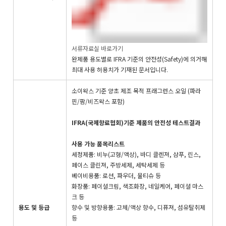
서류자료실 바로가기
완제품 용도별로 IFRA 기준의 안전성(Safety)에 의거해
최대 사용 허용치가 기재된 문서입니다.
소이왁스 기준 양초 제조 목적 프래그런스 오일 (파라
핀/팜/비즈왁스 포함)
IFRA(국제향료협회)기준 제품의 안전성 테스트결과
사용 가능 품목리스트
세정제품: 비누(고형/액상), 바디 클렌져, 샴푸, 린스,
페이스 클린져, 주방세제, 세탁세제 등
베이비용품: 로션, 파우더, 물티슈 등
화장품: 페이셜크림, 색조화장, 네일케어, 페이셜 마스
크 등
용도 및 등급
향수 및 방향용품: 고체/액상 향수, 디퓨져, 섬유탈취제
등