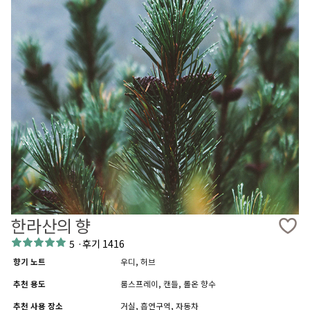
한라산의 향
5
·
후기 1416
향기 노트
우디, 허브
추천 용도
룸스프레이, 캔들, 롤온 향수
추천 사용 장소
거실, 흡연구역, 자동차