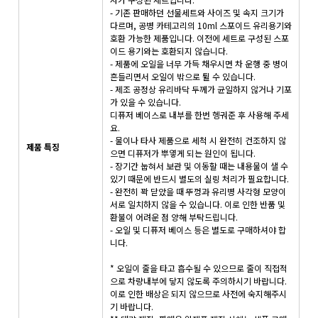
- 기존 판매하던 선물세트와 사이즈 및 속지 크기가
다르며, 공병 카테고리의 10ml 스포이드 유리용기와
호환 가능한 제품입니다. 이전에 세트로 구성된 스포
이드 용기와는 호환되지 않습니다.
- 제품에 오일을 너무 가득 채우시면 차 운행 중 병이
흔들리면서 오일이 밖으로 튈 수 있습니다.
- 제조 공정상 유리바닥 두께가 균일하지 않거나 기포
가 있을 수 있습니다.
디퓨저 베이스로 내부를 한번 헹궈준 후 사용해 주세
요.
- 물이나 타사 제품으로 세척 시 완전히 건조하지 않
제품 특징
으면 디퓨저가 뿌옇게 되는 원인이 됩니다.
- 장기간 눕혀서 보관 및 이동할 때는 내용물이 샐 수
있기 때문에 반드시 별도의 실링 처리가 필요합니다.
- 완전히 꽉 닫았을 때 뚜껑과 유리병 사각형 모양이
서로 일치하지 않을 수 있습니다. 이로 인한 반품 및
환불이 어려운 점 양해 부탁드립니다.
- 오일 및 디퓨저 베이스 등은 별도로 구매하셔야 합
니다.
* 오일이 줄을 타고 흡수될 수 있으므로 줄이 직접적
으로 차량내부에 닿지 않도록 주의하시기 바랍니다.
이로 인한 배상은 되지 않으므로 사전에 숙지해주시
기 바랍니다.