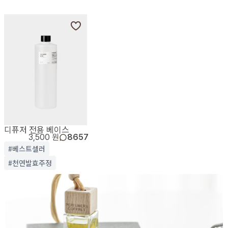
디퓨저 전용 베이스
3,500 원
8657
#베스트셀러
#천연발효주정