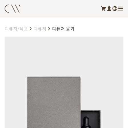
디퓨저/석고
디퓨저
디퓨저 용기