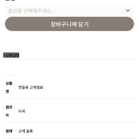
옵션을 선택해주세요.
장바구니에 담기
>상품설명
상품
캔들용 고체염료
명
원산
미국
지
형태
고체 블록