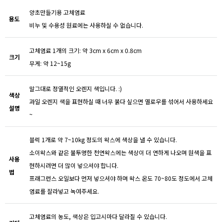
양초만들기용 고체염료
용도
비누 및 수용성 원료에는 사용하실 수 없습니다.
고체염료 1개의 크기: 약 3cm x 6cm x 0.8cm
크기
무게: 약 12~15g
말그대로 정열적인 오렌지 색입니다. :)
색상
과일 오렌지 색을 표현하실 때 너무 붉다 싶으면 옐로우를 섞어서 사용하세요
설명
~
블럭 1개로 약 7~10kg 정도의 왁스에 색상을 낼 수 있습니다.
소이왁스와 같은 불투명한 천연왁스에는 색상이 더 연하게 나오며 원색을 표
사용
현하시려면 더 많이 넣으셔야 합니다.
법
프래그런스 오일보다 먼저 넣으셔야 하며 왁스 온도 70~80도 정도에서 고체
염료를 잘라넣고 녹여주세요.
고체염료의 농도, 색상은 입고시마다 달라질 수 있습니다.