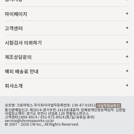
마이페이지
고객센터
시험검사 의뢰하기
제조상담문의
해외 배송료 안내
회사소개
상호명: 크로마웍스 주식회사
사업자등록번호: 130-87-01811
사업자정보확인
통신판매업신고: 제2014-경기부천-1610호
대표자: 장혜경
개인정보책임자: 김경철
사업장소재지: 경기도 부천시 산업로 120 캔들웍스하우스
고객센터:
1800-8914
/ 032-672-8914 (토/일/공휴일 휴무)
service@chromaworks.co.kr
© 2007 - 2026 CW Inc., All Rights Reserved.