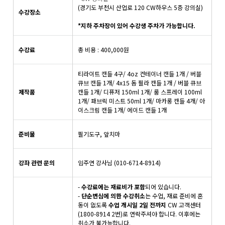
(경기도 부천시 산업로 120 CW하우스 5층 강의실)
수강장소
*지하 주차장이 있어 수강생 주차가 가능합니다.
수강료
총 비용 : 400,000원
티라이트 캔들 4구/ 4oz 컨테이너 캔들 1개 / 버블
큐브 캔들 1개/ 4x15 돔 필라 캔들 1개 / 버블 큐브
제작품
캔들 1개/ 디퓨저 150ml 1개/ 룸 스프레이 100ml
1개/ 패브릭 미스트 50ml 1개/ 마카롱 캔들 4개/ 아
이스크림 캔들 1개/ 에이드 캔들 1개
준비물
필기도구, 앞치마
강좌 관련 문의
임주연 강사님 (010-6714-8914)
-
수강료에는 재료비가 포함
되어 있습니다.
-
단순변심에 의한 수강취소
는 수업, 재료 준비에 혼
동이 없도록
수업 개시일 2일 전까지
CW 고객센터
(1800-8914 2번)로 연락주셔야 합니다. 이후에는
취소가 불가능합니다.