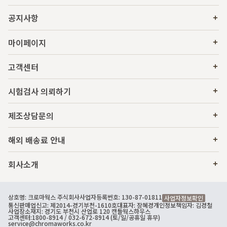
공지사항
마이페이지
고객센터
시험검사 의뢰하기
제조상담문의
해외 배송료 안내
회사소개
상호명: 크로마웍스 주식회사
사업자등록번호: 130-87-01811
사업자정보확인
통신판매업신고: 제2014-경기부천-1610호
대표자: 장혜경
개인정보책임자: 김경철
사업장소재지: 경기도 부천시 산업로 120 캔들웍스하우스
고객센터:
1800-8914
/ 032-672-8914 (토/일/공휴일 휴무)
service@chromaworks.co.kr