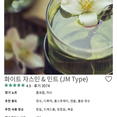
화이트 자스민 & 민트 (JM Type)
4.9
·
후기 3074
향기 노트
플로럴, 허브
추천 용도
향수, 디퓨저, 룸스프레이, 캔들, 롤온 향수
추천 사용 장소
침실, 드레스룸, 응접실, 욕실