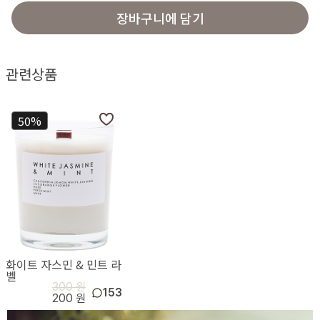
장바구니에 담기
관련상품
50%
화이트 자스민 & 민트 라
벨
300 원
153
200 원