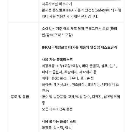
서류자료실 바로가기
완제품 용도별로 IFRA 기준의 안전성(Safety)에 의거해
최대 사용 허용치가 기재된 문서입니다.
소이왁스 기준 양초 제조 목적 프래그런스 오일 (파라
핀/팜/비즈왁스 포함)
IFRA(국제향료협회)기준 제품의 안전성 테스트결과
사용 가능 품목리스트
세정제품: 비누(고형/액상), 바디 클렌져, 샴푸, 린스,
페이스 클린져, 주방세제, 세탁세제 등
베이비용품: 로션, 파우더, 물티슈 등
화장품: 페이셜크림, 색조화장, 네일케어, 페이셜 마스
크 등
용도 및 등급
향수 및 방향용품: 고체/액상 향수, 디퓨져, 섬유탈취제
등
모든 피부비접촉 용품
사용 불가능 품목리스트
화장품: 립스틱, 립밤