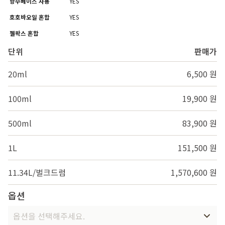
향수베이스 사용
YES
호호바오일 혼합
YES
젤왁스 혼합
YES
단위
판매가
20ml
6,500 원
100ml
19,900 원
500ml
83,900 원
1L
151,500 원
11.34L/벌크드럼
1,570,600 원
옵션
옵션을 선택해주세요.