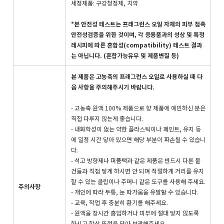
세정제품: 구강청정제, 치약
*본 안전성 테스트는 프래그런스 오일 자체의 피부 접촉
안전성검증을 위한 것이며, 각 응용품과의 성상 및 특정
레시피에 따른 혼합성(compatibility) 테스트 결과
는 아닙니다. (혼합가능유무 및 제품변질 등)
본 제품은 고농축의 프래그런스 오일로 사용하실 때 다
음 사항을 주의해주시기 바랍니다.
- 고농축 원액 100% 제품으로 향 제품에 예민하신 분은
직접 다루지 않는게 좋습니다.
- 내화학성이 없는 약한 플라스틱이나 페인트, 유지 등
에 일정 시간 닿아 있으면 해당 부분이 파손될 수 있습니
다.
- 석고 방향제나 퍼퓸택과 같은 제품은 반드시 다른 물
건들과 직접 닿게 하시면 안 되며 적절하게 거리를 유지
할 수 있는 클립이나 주머니 같은 도구를 사용해 주세요.
주의사항
- 개인에 따라 두통, 눈 따가움을 유발할 수 있습니다.
- 교육, 작업 후 충분히 환기를 해주세요.
- 원액을 장시간 흡입하거나 피부에 절대 닿지 않도록
하시고 항상 뚜껑을 닫아 보관해주세요.