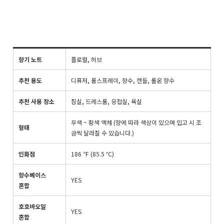
향기 노트
플로럴, 허브
추천 용도
디퓨저, 룸스프레이, 향수, 캔들, 롤온 향수
추천 사용 장소
침실, 드레스룸, 응접실, 욕실
무색 ~ 황색 액체 (향에 따라 색상이 있으며 입고 시 조
형태
금씩 달라질 수 있습니다.)
인화점
186 ℉ (85.5 ℃)
향수베이스
YES
혼합
호호바오일
YES
혼합