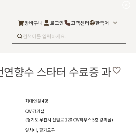
장바구니
로그인
고객센터
한국어
23 천연향수 스타터 수료증 과
Best seller
What’s new
Select
상품후기
컬을 고객님이 직
상품문의
주문/배송문의
5kg부터 브랜
오프라인 스토어
최대인원 4명
완벽 지원해드립니
도매신청
CW 강의실
딜러모집
(경기도 부천시 산업로 120 CW하우스 5층 강의실)
앞치마, 필기도구
Custom Fragrance