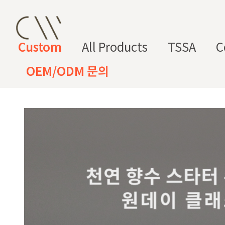
Custom
All Products
TSSA
C
OEM/ODM 문의
CW 커스텀 블렌드
CW 커스텀 프래그런스
CW 커
프래그런
천연
조향 베
조향 케
컬
향
스오일
원료
이스
미컬
러
미
CW 커스텀 블렌드 서비스는 CW
접 조합해 나만의 포뮬러를 설계
프래그런스오일
드 전용 향료로 제작되어 향수, 
프래그런스 오일 키트
다.
시트러스
프루티
싱글 플로럴
플로럴 부케
허브