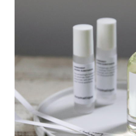
머스크
우디
앰버
Custom Blend Service
구어망드
브랜드 타입
CW 시그니처
알러젠 프리