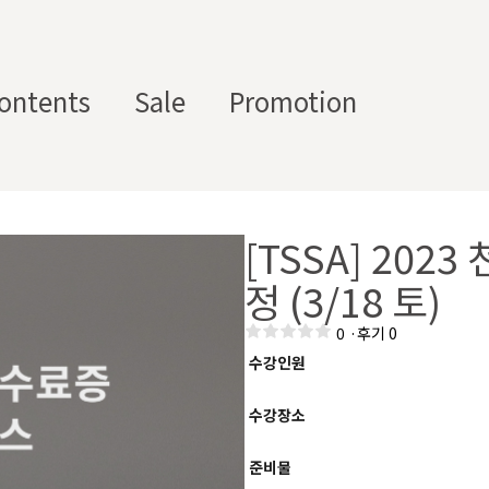
ontents
Sale
Promotion
스텀 향수용기
디퓨
부자
[TSSA] 20
수/
캔들/
바디
세
저/석
재/도
스트
타블렛
케어
일
정 (3/18 토)
고
구
에서 제공하는 프래그런스 오일, 천연 원료, 조향 베이스, 조향 케미
0
·
후기 0
하면, 그 비율 그대로 향료를 배합·생산해 드리는 서비스입니다. 최소
수강인원
디퓨저, 룸 스프레이 등 다양한 제품에 활용할 수 있도록 서류까지 
수강장소
준비물