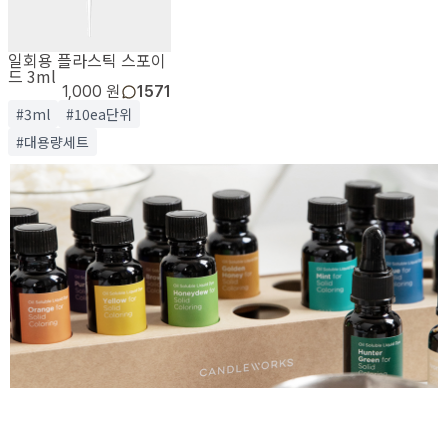
일회용 플라스틱 스포이
드 3ml
1,000 원
1571
#3ml
#10ea단위
#대용량세트