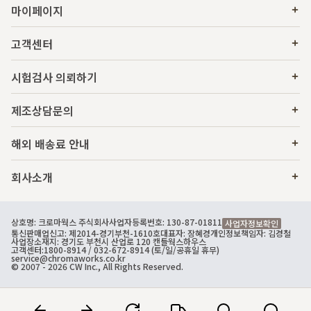
마이페이지
고객센터
시험검사 의뢰하기
제조상담문의
해외 배송료 안내
회사소개
상호명: 크로마웍스 주식회사
사업자등록번호: 130-87-01811
사업자정보확인
통신판매업신고: 제2014-경기부천-1610호
대표자: 장혜경
개인정보책임자: 김경철
사업장소재지: 경기도 부천시 산업로 120 캔들웍스하우스
고객센터:
1800-8914
/ 032-672-8914 (토/일/공휴일 휴무)
service@chromaworks.co.kr
© 2007 - 2026 CW Inc., All Rights Reserved.