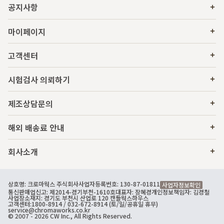
공지사항
마이페이지
고객센터
시험검사 의뢰하기
제조상담문의
해외 배송료 안내
회사소개
상호명: 크로마웍스 주식회사
사업자등록번호: 130-87-01811
사업자정보확인
통신판매업신고: 제2014-경기부천-1610호
대표자: 장혜경
개인정보책임자: 김경철
사업장소재지: 경기도 부천시 산업로 120 캔들웍스하우스
고객센터:
1800-8914
/ 032-672-8914 (토/일/공휴일 휴무)
service@chromaworks.co.kr
© 2007 - 2026 CW Inc., All Rights Reserved.