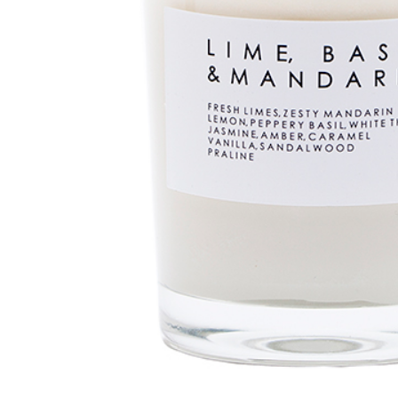
머스크
우디
앰버
Custom Blend Service
구어망드
브랜드 타입
CW 시그니처
알러젠 프리