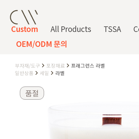
Custom
All Products
TSSA
C
OEM/ODM 문의
부자재/도구
포장재료
프래그런스 라벨
CW 커스텀 블렌드
CW 커스텀 프래그런스
CW 커
프래그런
천연
조향 베
조향 케
컬
향
일반상품
세일
라벨
스오일
원료
이스
미컬
러
미
CW 커스텀 블렌드 서비스는 CW
품절
접 조합해 나만의 포뮬러를 설계
프래그런스오일
드 전용 향료로 제작되어 향수, 
프래그런스 오일 키트
다.
시트러스
프루티
싱글 플로럴
플로럴 부케
허브