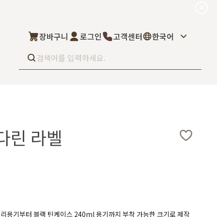
장바구니
로그인
고객센터
한국어
Best seller
What’s new
Select
만다린 라벨
상품후기
컬을 고객님이 직
상품문의
주문/배송문의
5kg부터 브랜
오프라인 스토어
완벽 지원해드립니
도매신청
딜러모집
Custom Fragrance
z 등의 유리용기부터 블랙 틴케이스 240ml 용기까지 부착 가능한 크기로 제작