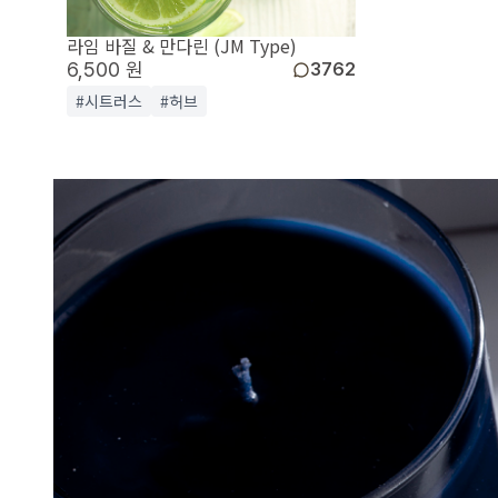
라임 바질 & 만다린 (JM Type)
6,500 원
3762
#시트러스
#허브