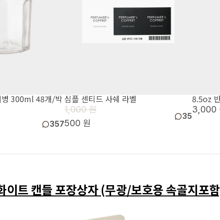
리병 300ml 48개/박
심플 센티드 사쉐 라벨
8.5oz
1,000 원
3,000
35
500 원
357
화이트 캔들 포장상자 (무광/보호용 속골지포함