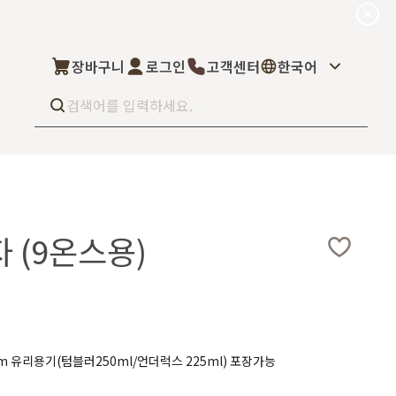
장바구니
로그인
고객센터
한국어
Best seller
What’s new
Select
 (9온스용)
상품후기
컬을 고객님이 직
상품문의
주문/배송문의
5kg부터 브랜
오프라인 스토어
완벽 지원해드립니
m
도매신청
딜러모집
0cm 유리용기(텀블러250ml/언더럭스 225ml) 포장가능
Custom Fragrance