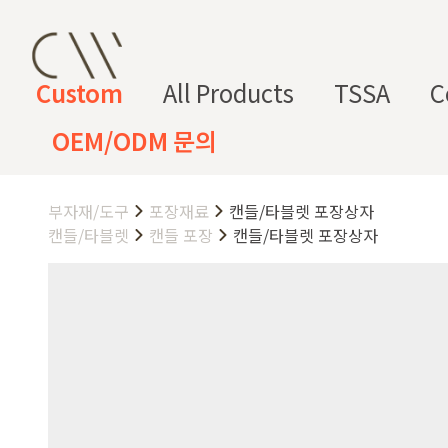
Custom
All Products
TSSA
C
OEM/ODM 문의
부자재/도구
포장재료
캔들/타블렛 포장상자
CW 커스텀 블렌드
CW 커스텀 프래그런스
CW 커
프래그런
천연
조향 베
조향 케
컬
향
캔들/타블렛
캔들 포장
캔들/타블렛 포장상자
스오일
원료
이스
미컬
러
미
CW 커스텀 블렌드 서비스는 CW
접 조합해 나만의 포뮬러를 설계
프래그런스오일
드 전용 향료로 제작되어 향수, 
프래그런스 오일 키트
다.
시트러스
프루티
싱글 플로럴
플로럴 부케
허브