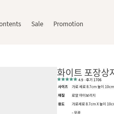
ontents
Sale
Promotion
스텀 향수용기
디퓨
부자
수/
캔들/
바디
세
저/석
재/도
스트
타블렛
케어
일
고
구
화이트 포장상자
에서 제공하는 프래그런스 오일, 천연 원료, 조향 베이스, 조향 케미
하면, 그 비율 그대로 향료를 배합·생산해 드리는 서비스입니다. 최소
4.9
·
후기 1706
디퓨저, 룸 스프레이 등 다양한 제품에 활용할 수 있도록 서류까지 
사이즈
가로 세로 8.7cm 높이 10c
재질
로얄 아이보리지
용도
가로세로 8.7cm X 높이 1
- 무광