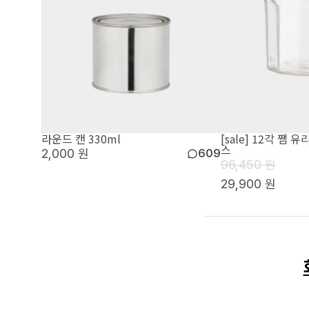
라운드 캔 330ml
[sale] 12각 쨈 유
스
2,000 원
609
96,450 원
29,900 원