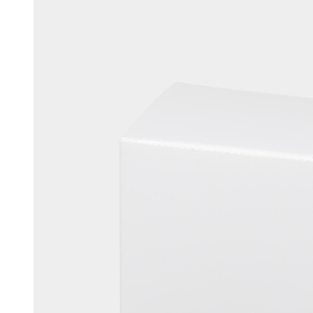
머스크
우디
앰버
Custom Blend Service
구어망드
브랜드 타입
CW 시그니처
알러젠 프리