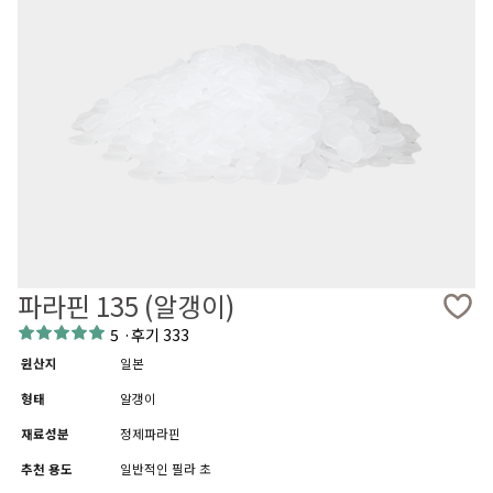
파라핀 135 (알갱이)
5
·
후기 333
원산지
일본
형태
알갱이
재료성분
정제파라핀
추천 용도
일반적인 필라 초