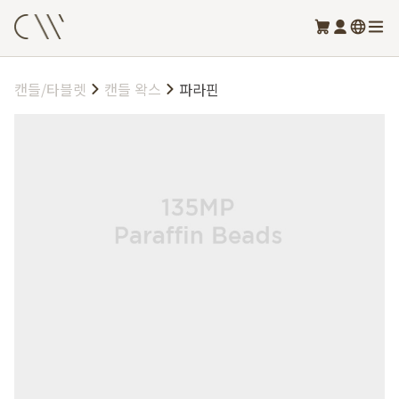
캔들/타블렛
캔들 왁스
파라핀