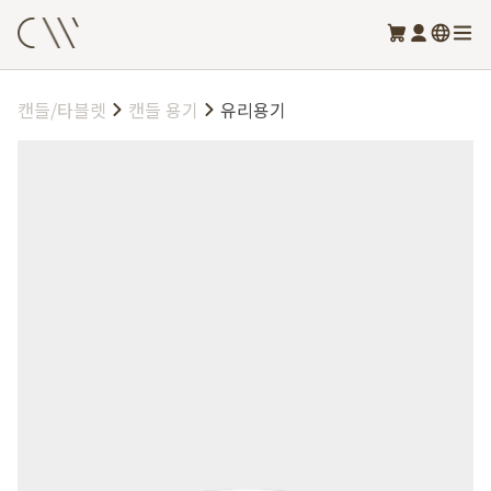
캔들/타블렛
캔들 용기
유리용기