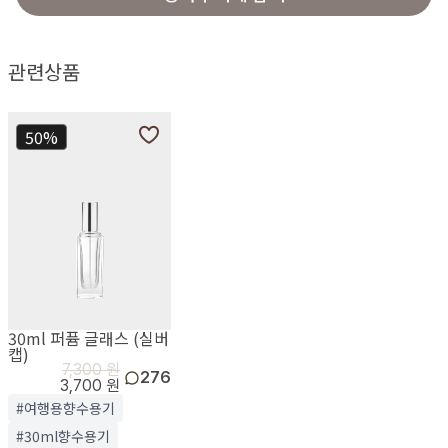
관련상품
50%
30ml 퍼퓸 글래스 (실버
캡)
7,300 원
276
3,700 원
#여행용향수용기
#30ml향수용기