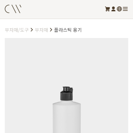
부자재/도구
부자재
플라스틱 용기