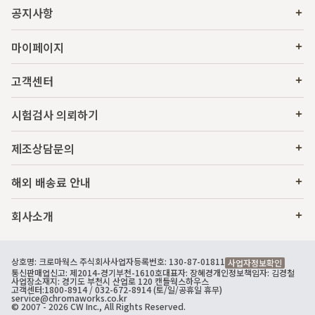
공지사항
마이페이지
고객센터
시험검사 의뢰하기
제조상담문의
해외 배송료 안내
회사소개
상호명: 크로마웍스 주식회사
사업자등록번호: 130-87-01811
사업자정보확인
통신판매업신고: 제2014-경기부천-1610호
대표자: 장혜경
개인정보책임자: 김경철
사업장소재지: 경기도 부천시 산업로 120 캔들웍스하우스
고객센터:
1800-8914
/ 032-672-8914 (토/일/공휴일 휴무)
service@chromaworks.co.kr
© 2007 - 2026 CW Inc., All Rights Reserved.