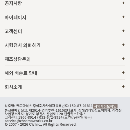
공지사항
마이페이지
고객센터
시험검사 의뢰하기
제조상담문의
해외 배송료 안내
회사소개
상호명: 크로마웍스 주식회사
사업자등록번호: 130-87-01811
사업자정보확인
통신판매업신고: 제2014-경기부천-1610호
대표자: 장혜경
개인정보책임자: 김경철
사업장소재지: 경기도 부천시 산업로 120 캔들웍스하우스
고객센터:
1800-8914
/ 032-672-8914 (토/일/공휴일 휴무)
service@chromaworks.co.kr
© 2007 - 2026 CW Inc., All Rights Reserved.