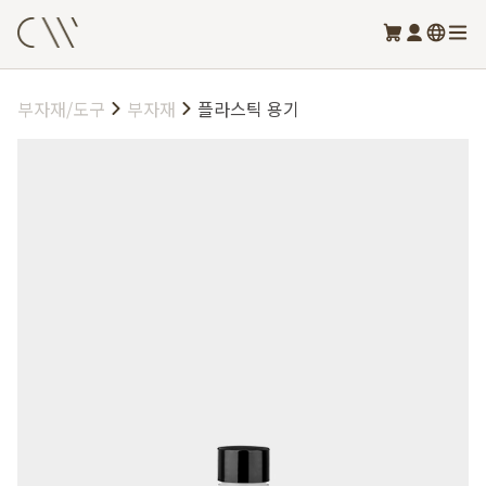
부자재/도구
부자재
플라스틱 용기