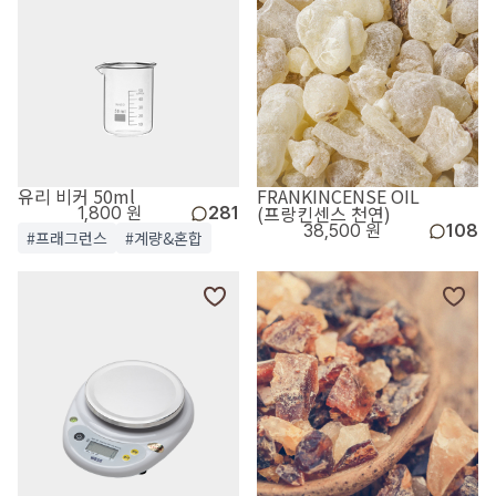
유리 비커 50ml
FRANKINCENSE OIL
(프랑킨센스 천연)
1,800 원
281
38,500 원
108
#프래그런스
#계량&혼합