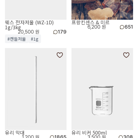
웨스 전자저울 (WZ-1D)
프랑킨센스 & 미르
1g/3kg
6,200 원
651
20,500 원
179
#캔들저울
#1g
유리 막대
유리 비커 500ml
1,200 원
1865
3,500 원
308