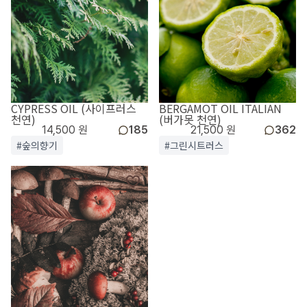
CYPRESS OIL (사이프러스
BERGAMOT OIL ITALIAN
천연)
(버가못 천연)
14,500 원
185
21,500 원
362
#숲의향기
#그린시트러스