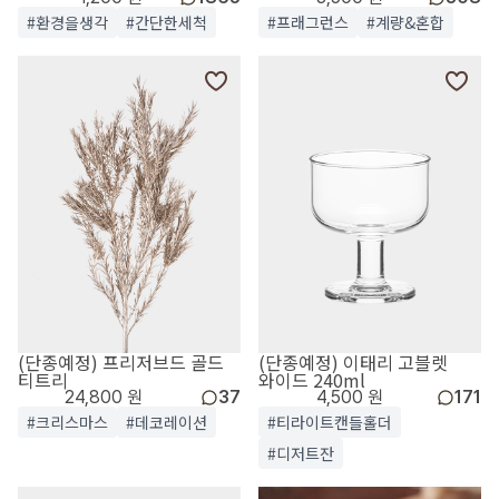
#환경을생각
#간단한세척
#프래그런스
#계량&혼합
(단종예정) 프리저브드 골드
(단종예정) 이태리 고블렛
티트리
와이드 240ml
24,800 원
37
4,500 원
171
#크리스마스
#데코레이션
#티라이트캔들홀더
#디저트잔