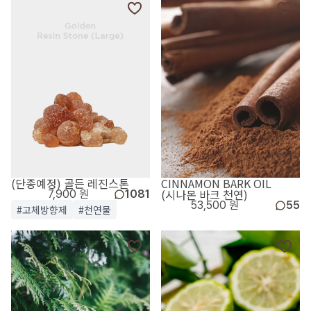
(단종예정) 골든 레진스톤
CINNAMON BARK OIL
(시나몬 바크 천연)
7,900 원
1081
53,500 원
55
#고체방향제
#천연물