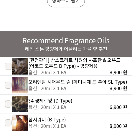
장바구니 담기
Recommend Fragrance Oils
레진 스톤 방향제와 어울리는 가을 향 추천
[한정판매] 산스크리트 사원의 샤프란 & 오우드
(어코드 오우드 B Type) - 방향제용
옵션 : 20ml X
1 EA
8,900 원
오리엔탈 시더우드 숲 (페미니떼 드 부아 SL Type)
옵션 : 20ml X
1 EA
8,900 원
34 생제르망 (D Type)
옵션 : 20ml X
1 EA
6,900 원
집시워터 (B Type)
옵션 : 20ml X
1 EA
8,900 원