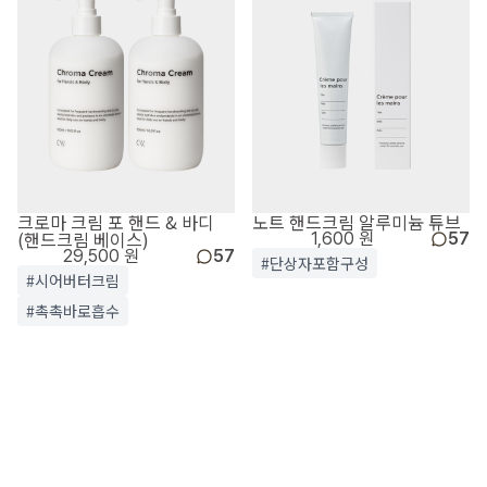
크로마 크림 포 핸드 & 바디
노트 핸드크림 알루미늄 튜브
(핸드크림 베이스)
1,600 원
57
29,500 원
57
#단상자포함구성
#시어버터크림
#촉촉바로흡수