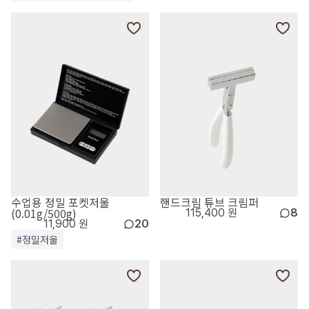
수업용 정밀 포켓저울
핸드크림 튜브 크림퍼
(0.01g/500g)
115,400 원
8
11,900 원
20
#정밀저울