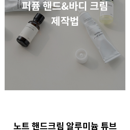
퍼퓸 핸드&바디 크림
제작법
노트 핸드크림 알루미늄 튜브