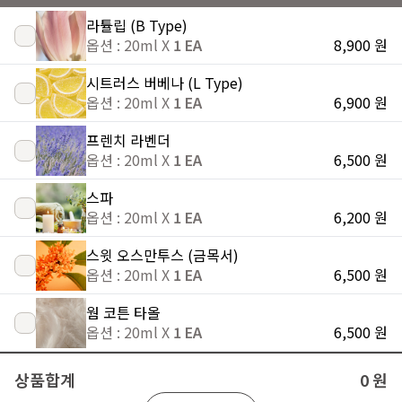
라튤립 (B Type)
옵션 : 20ml X
1 EA
8,900 원
시트러스 버베나 (L Type)
옵션 : 20ml X
1 EA
6,900 원
프렌치 라벤더
옵션 : 20ml X
1 EA
6,500 원
스파
옵션 : 20ml X
1 EA
6,200 원
스윗 오스만투스 (금목서)
옵션 : 20ml X
1 EA
6,500 원
웜 코튼 타올
옵션 : 20ml X
1 EA
6,500 원
상품합계
0 원