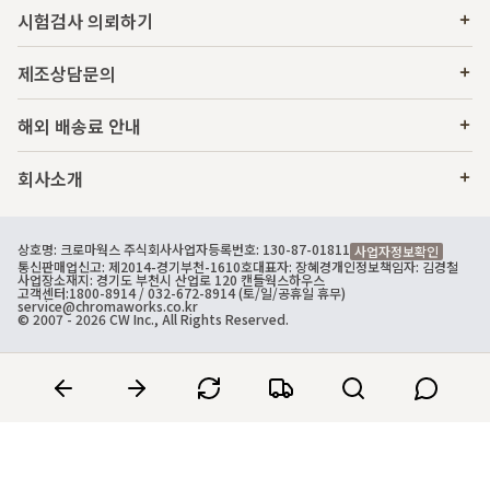
시험검사 의뢰하기
제조상담문의
해외 배송료 안내
회사소개
상호명: 크로마웍스 주식회사
사업자등록번호: 130-87-01811
사업자정보확인
통신판매업신고: 제2014-경기부천-1610호
대표자: 장혜경
개인정보책임자: 김경철
사업장소재지: 경기도 부천시 산업로 120 캔들웍스하우스
고객센터:
1800-8914
/ 032-672-8914 (토/일/공휴일 휴무)
service@chromaworks.co.kr
© 2007 - 2026 CW Inc., All Rights Reserved.