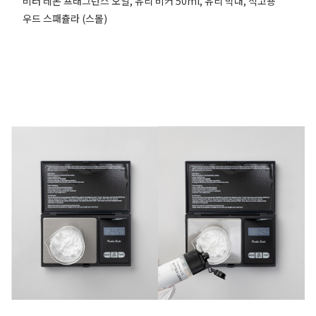
비터 레몬 프래그런스 오일, 유리 비커 50ml, 유리 막대, 석고용
우드 스패츌라 (스몰)