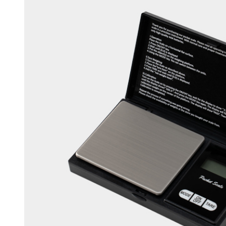
머스크
우디
앰버
Custom Blend Service
구어망드
브랜드 타입
CW 시그니처
알러젠 프리