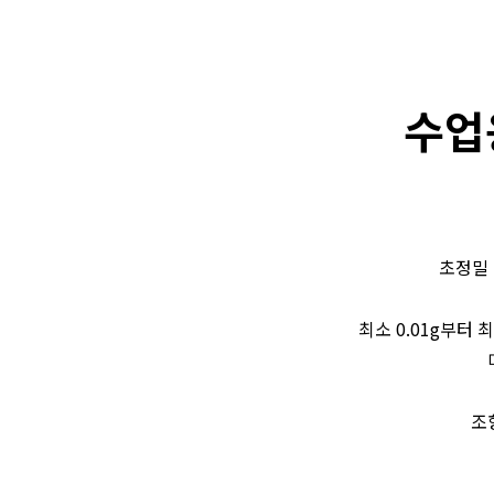
수업용
초정밀 
최소 0.01g부터
조