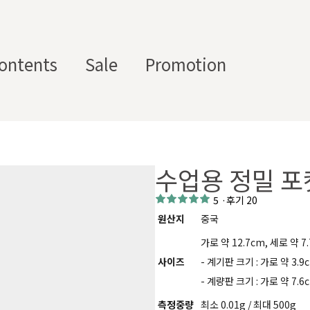
ontents
Sale
Promotion
스텀 향수용기
디퓨
부자
수/
캔들/
바디
세
저/석
재/도
수업용 정밀 포켓저
스트
타블렛
케어
일
고
구
에서 제공하는 프래그런스 오일, 천연 원료, 조향 베이스, 조향 케미
5
·
후기 20
하면, 그 비율 그대로 향료를 배합·생산해 드리는 서비스입니다. 최소
원산지
중국
디퓨저, 룸 스프레이 등 다양한 제품에 활용할 수 있도록 서류까지 
가로 약 12.7cm, 세로 약 7.
사이즈
- 계기판 크기 : 가로 약 3.9
- 계량판 크기 : 가로 약 7.6
측정중량
최소 0.01g / 최대 500g