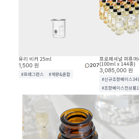
유리 비커 25ml
프로페셔널 퍼퓨머
(100ml x 144종)
1,500 원
207
3,085,000 원
#프래그런스
#계량&혼합
#신규조향베이스34
#조향베이스전상품1