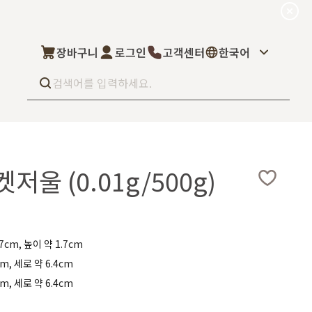
장바구니
로그인
고객센터
한국어
Best seller
What’s new
울 (0.01g/500g)
Select
상품후기
컬을 고객님이 직
상품문의
주문/배송문의
5kg부터 브랜
오프라인 스토어
완벽 지원해드립니
7cm, 높이 약 1.7cm
도매신청
cm, 세로 약 6.4cm
딜러모집
cm, 세로 약 6.4cm
Custom Fragrance