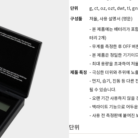
단위
g, ct, oz, ozt, dwt, tl, gn
구성품
저울, 사용 설명서 (영문)
- 본 제품에는 배터리가 포
터리 2개)
- 무게를 측정한 후 OFF 
- 본 제품은 정밀한 기기이
- 최대 용량을 초과하여 저
제품 특징
- 극심한 더위와 추위에 노출되
- 먼지, 습기, 진동 등 다
될 수 있습니다.
- 오랜 기간 사용하지 않을
- 백라이트 기능으로 어두
- 사용 전 측정판에 붙여진
단위