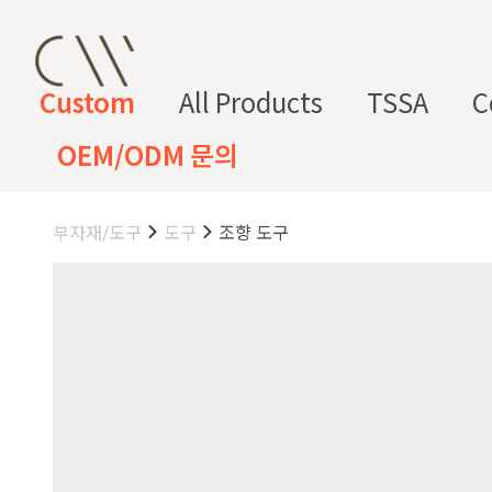
Custom
All Products
TSSA
C
OEM/ODM 문의
부자재/도구
도구
조향 도구
CW 커스텀 블렌드
CW 커스텀 프래그런스
CW 커
프래그런
천연
조향 베
조향 케
컬
향
스오일
원료
이스
미컬
러
미
CW 커스텀 블렌드 서비스는 CW
접 조합해 나만의 포뮬러를 설계
프래그런스오일
드 전용 향료로 제작되어 향수, 
프래그런스 오일 키트
다.
시트러스
프루티
싱글 플로럴
플로럴 부케
허브