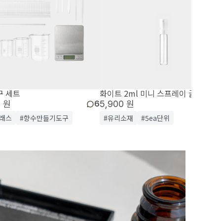
구 세트
화이트 2ml 미니 스프레이 글래스
0 원
5,900 원
6
래스
#향수만들기도구
#유리소재
#5ea단위