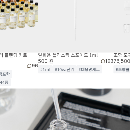
리 블렌딩 키트
일회용 플라스틱 스포이드 1ml
조향 도
500 원
76,50
103
96
#1ml
#10ea단위
#대용량세트
#조향클
종포함
44종