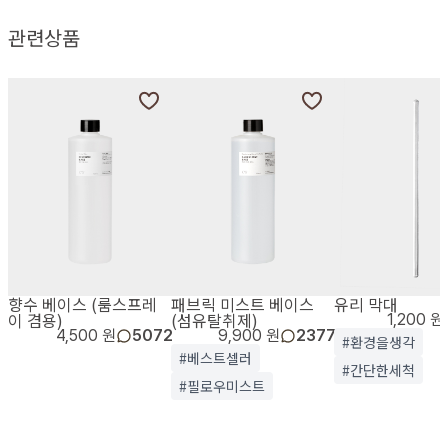
관련상품
향수 베이스 (룸스프레
패브릭 미스트 베이스
유리 막대
이 겸용)
(섬유탈취제)
1,200 원
4,500 원
5072
9,900 원
2377
#환경을생각
#베스트셀러
#간단한세척
#필로우미스트