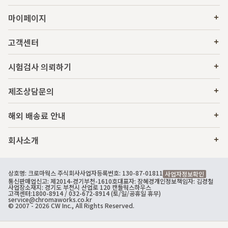
마이페이지
고객센터
시험검사 의뢰하기
제조상담문의
해외 배송료 안내
회사소개
상호명: 크로마웍스 주식회사
사업자등록번호: 130-87-01811
사업자정보확인
통신판매업신고: 제2014-경기부천-1610호
대표자: 장혜경
개인정보책임자: 김경철
사업장소재지: 경기도 부천시 산업로 120 캔들웍스하우스
고객센터:
1800-8914
/ 032-672-8914 (토/일/공휴일 휴무)
service@chromaworks.co.kr
© 2007 - 2026 CW Inc., All Rights Reserved.