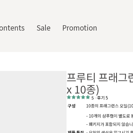
ontents
Sale
Promotion
스텀 향수용기
디퓨
부자
수/
캔들/
바디
세
저/석
재/도
프루티 프래그런
스트
타블렛
케어
일
고
구
에서 제공하는 프래그런스 오일, 천연 원료, 조향 베이스, 조향 케미
x 10종)
하면, 그 비율 그대로 향료를 배합·생산해 드리는 서비스입니다. 최소
5
·
후기 5
디퓨저, 룸 스프레이 등 다양한 제품에 활용할 수 있도록 서류까지 
구성
10종의 프래그런스 오일(10
- 10개의 샴푸캡이 별도로
- 패키지가 포함되지 않습니
제품 특징
- 오일의 색상은 입고시기 