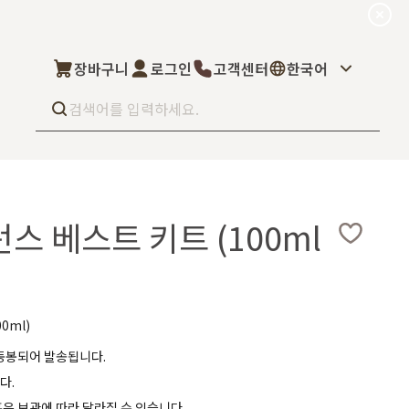
장바구니
로그인
고객센터
한국어
Best seller
What’s new
스 베스트 키트 (100ml
Select
상품후기
컬을 고객님이 직
상품문의
주문/배송문의
5kg부터 브랜
오프라인 스토어
완벽 지원해드립니
0ml)
도매신청
딜러모집
 동봉되어 발송됩니다.
다.
Custom Fragrance
혹은 보관에 따라 달라질 수 있습니다.