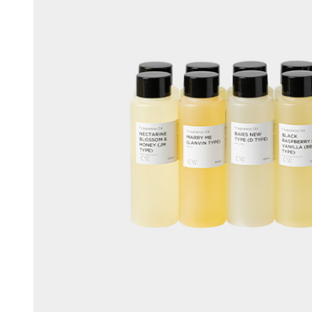
머스크
우디
앰버
Custom Blend Service
구어망드
브랜드 타입
CW 시그니처
알러젠 프리