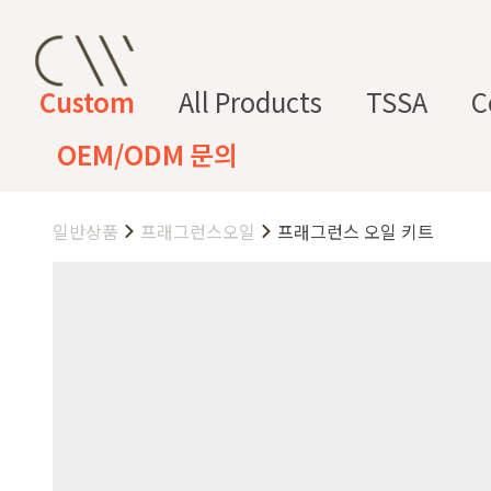
Custom
All Products
TSSA
C
OEM/ODM 문의
일반상품
프래그런스오일
프래그런스 오일 키트
CW 커스텀 블렌드
CW 커스텀 프래그런스
CW 커
프래그런
천연
조향 베
조향 케
컬
향
스오일
원료
이스
미컬
러
미
CW 커스텀 블렌드 서비스는 CW
접 조합해 나만의 포뮬러를 설계
프래그런스오일
드 전용 향료로 제작되어 향수, 
프래그런스 오일 키트
다.
시트러스
프루티
싱글 플로럴
플로럴 부케
허브