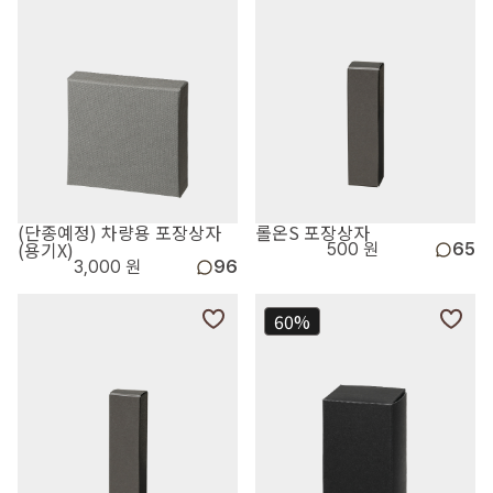
(단종예정) 차량용 포장상자
롤온S 포장상자
(용기X)
500 원
65
3,000 원
96
60%