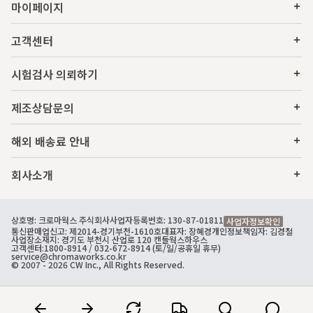
마이페이지
고객센터
시험검사 의뢰하기
제조상담문의
해외 배송료 안내
회사소개
상호명: 크로마웍스 주식회사
사업자등록번호: 130-87-01811
사업자정보확인
통신판매업신고: 제2014-경기부천-1610호
대표자: 장혜경
개인정보책임자: 김경철
사업장소재지: 경기도 부천시 산업로 120 캔들웍스하우스
고객센터:
1800-8914
/ 032-672-8914 (토/일/공휴일 휴무)
service@chromaworks.co.kr
© 2007 - 2026 CW Inc., All Rights Reserved.