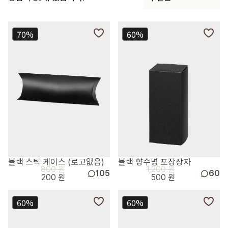
70%
60%
블랙 스틱 케이스 (로고없음)
블랙 향수병 포장상자
800 원
1,200 원
105
60
200 원
500 원
60%
60%