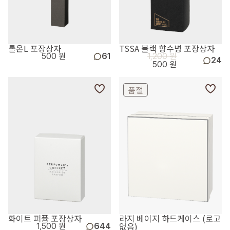
롤온L 포장상자
TSSA 블랙 향수병 포장상자
500 원
61
1,200 원
24
500 원
품절
화이트 퍼퓸 포장상자
라지 베이지 하드케이스 (로고
없음)
1,500 원
644