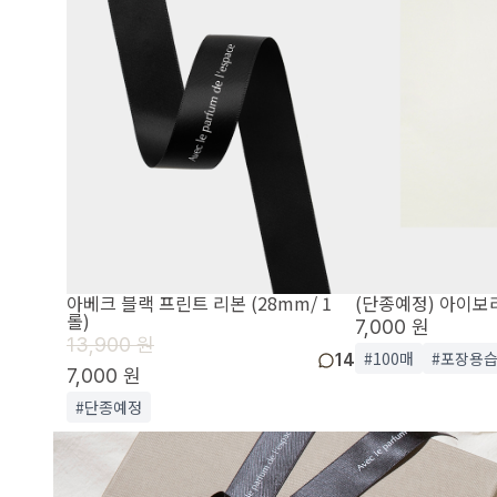
아베크 블랙 프린트 리본 (28mm/ 1
(단종예정) 아이보
롤)
7,000 원
13,900 원
#100매
#포장용
14
7,000 원
#단종예정