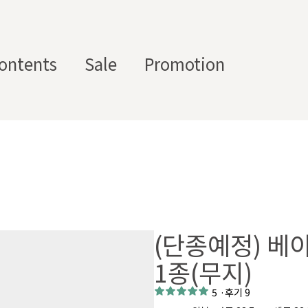
ontents
Sale
Promotion
스텀 향수용기
디퓨
부자
수/
캔들/
바디
세
저/석
재/도
스트
타블렛
케어
일
고
구
에서 제공하는 프래그런스 오일, 천연 원료, 조향 베이스, 조향 케미
하면, 그 비율 그대로 향료를 배합·생산해 드리는 서비스입니다. 최소
디퓨저, 룸 스프레이 등 다양한 제품에 활용할 수 있도록 서류까지 
(단종예정) 베
1종(무지)
5
·
후기 9