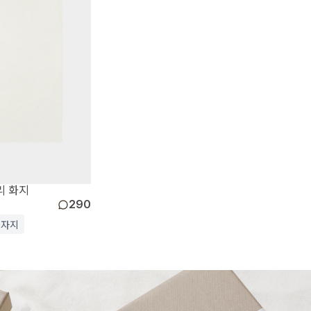
리 화지
290
습자지