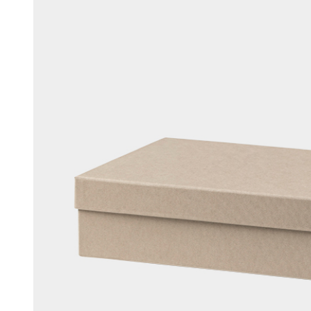
머스크
우디
앰버
Custom Blend Service
구어망드
브랜드 타입
CW 시그니처
알러젠 프리