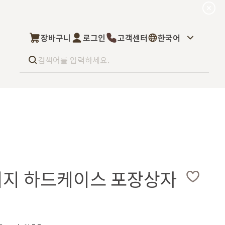
장바구니
로그인
고객센터
한국어
Best seller
What’s new
Select
상품후기
컬을 고객님이 직
상품문의
주문/배송문의
5kg부터 브랜
오프라인 스토어
완벽 지원해드립니
이지 하드케이스 포장상자
도매신청
딜러모집
Custom Fragrance