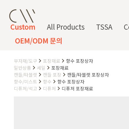
Custom
All Products
TSSA
C
OEM/ODM 문의
부자재/도구
포장재료
향수 포장상자
CW 커스텀 블렌드
CW 커스텀 프래그런스
CW 커
프래그런
천연
조향 베
조향 케
컬
향
일반상품
세일
포장재료
스오일
원료
이스
미컬
러
미
캔들/타블렛
캔들 포장
캔들/타블렛 포장상자
향수/미스트
향수
향수 포장상자
CW 커스텀 블렌드 서비스는 CW
디퓨저/석고
디퓨저
디퓨저 포장재료
접 조합해 나만의 포뮬러를 설계
프래그런스오일
드 전용 향료로 제작되어 향수, 
프래그런스 오일 키트
다.
시트러스
프루티
싱글 플로럴
플로럴 부케
허브