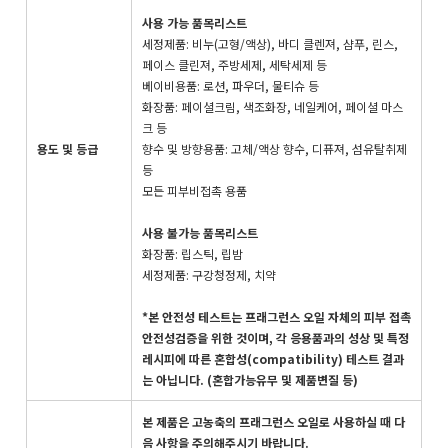
사용 가능 품목리스트
세정제품: 비누(고형/액상), 바디 클렌져, 샴푸, 린스,
페이스 클린져, 주방세제, 세탁세제 등
베이비용품: 로션, 파우더, 물티슈 등
화장품: 페이셜크림, 색조화장, 네일케어, 페이셜 마스
크 등
용도 및 등급
향수 및 방향용품: 고체/액상 향수, 디퓨져, 섬유탈취제
등
모든 피부비접촉 용품
사용 불가능 품목리스트
화장품: 립스틱, 립밤
세정제품: 구강청정제, 치약
*본 안전성 테스트는 프래그런스 오일 자체의 피부 접촉
안전성검증을 위한 것이며, 각 응용품과의 성상 및 특정
레시피에 따른 혼합성(compatibility) 테스트 결과
는 아닙니다. (혼합가능유무 및 제품변질 등)
본 제품은 고농축의 프래그런스 오일로 사용하실 때 다
음 사항을 주의해주시기 바랍니다.