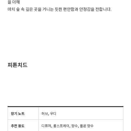
을 더해
마치 숲 속 깊은 곳을 거니는 듯한 편안함과 안정감을 전합니다.
피톤치드
향기 노트
허브, 우디
추천 용도
디퓨저, 룸스프레이, 향수, 롤온 향수