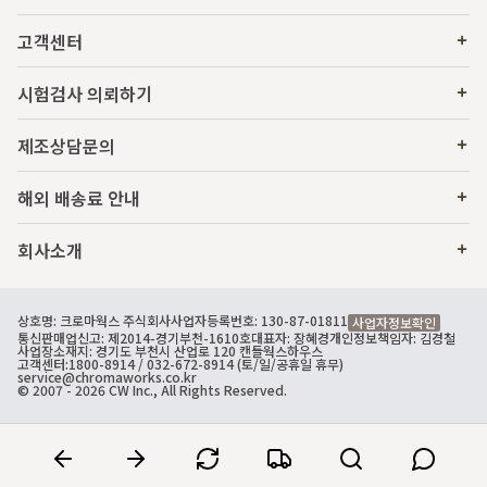
고객센터
시험검사 의뢰하기
제조상담문의
해외 배송료 안내
회사소개
상호명: 크로마웍스 주식회사
사업자등록번호: 130-87-01811
사업자정보확인
통신판매업신고: 제2014-경기부천-1610호
대표자: 장혜경
개인정보책임자: 김경철
사업장소재지: 경기도 부천시 산업로 120 캔들웍스하우스
고객센터:
1800-8914
/ 032-672-8914 (토/일/공휴일 휴무)
service@chromaworks.co.kr
© 2007 - 2026 CW Inc., All Rights Reserved.