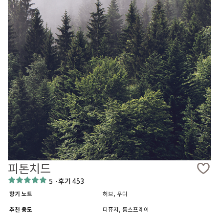
피톤치드
5
·
후기 453
향기 노트
허브, 우디
추천 용도
디퓨저, 룸스프레이