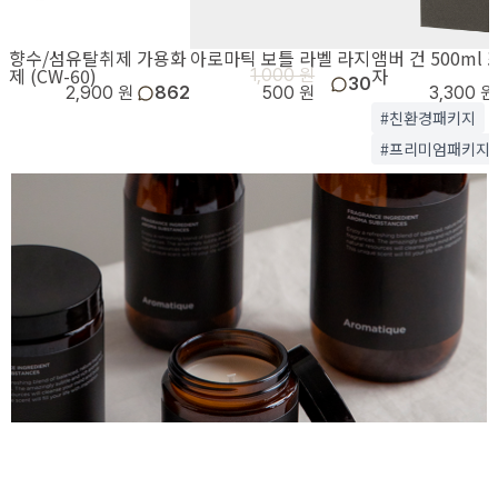
향수/섬유탈취제 가용화
아로마틱 보틀 라벨 라지
앰버 건 500ml
제 (CW-60)
자
1,000 원
30
2,900 원
862
500 원
3,300 원
#친환경패키지
#프리미엄패키지