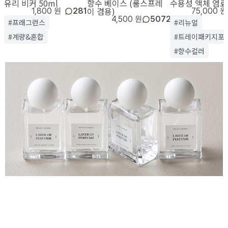
유리 비커 50ml
향수 베이스 (룸스프레
수용성 액체 염료
이 겸용)
1,800 원
281
75,000 원
4,500 원
5072
#프래그런스
#리뉴얼
#계량&혼합
#트레이패키지포
#향수컬러