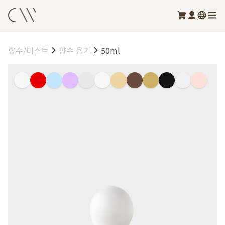
향수/미스트
향수 용기
50ml