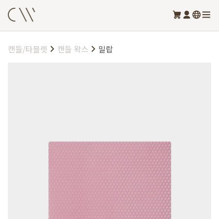
캔들/타블렛
캔들 왁스
밀랍