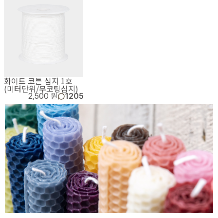
화이트 코튼 심지 1호
(미터단위/무코팅심지)
2,500 원
1205