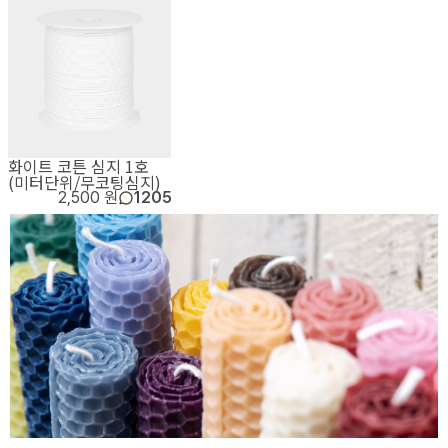
화이트 코튼 심지 1호
(미터단위/무코팅심지)
2,500 원
1205