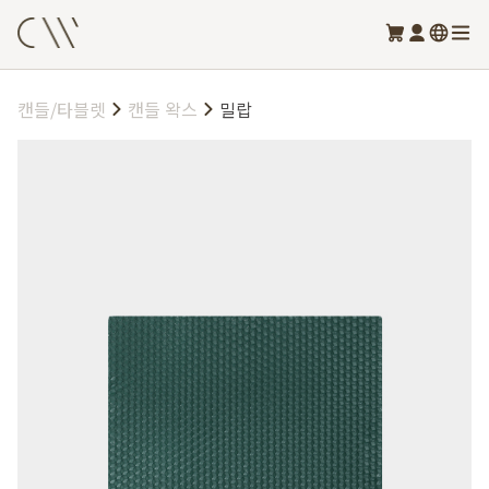
캔들/타블렛
캔들 왁스
밀랍