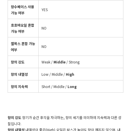
향수베이스 사용
YES
가능 여부
호호바오일 혼합
NO
가능 여부
젤왁스 혼합 가능
NO
여부
향의 강도
Weak /
Middle
/ Strong
향의 내열성
Low / Middle /
High
향의 지속력
Short / Middle /
Long
향의 강도
향기가 순간 후각을 자극하는, 향의 세기를 의미하여 지속력과 다른 성
질입니다.
향의 내열성
내열성이 좋은(High) 오일은 왁스가 높아도 향이 깨지지 않으며, 내