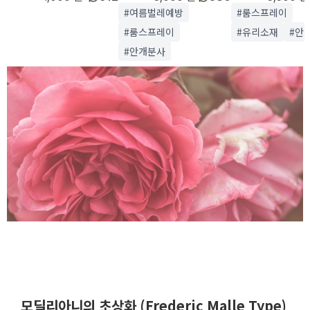
#여름벌레예방
#룸스프레이
#룸스프레이
#유리소재
#안
#안개분사
모딜리아니의 초상화 (Frederic Malle Type)