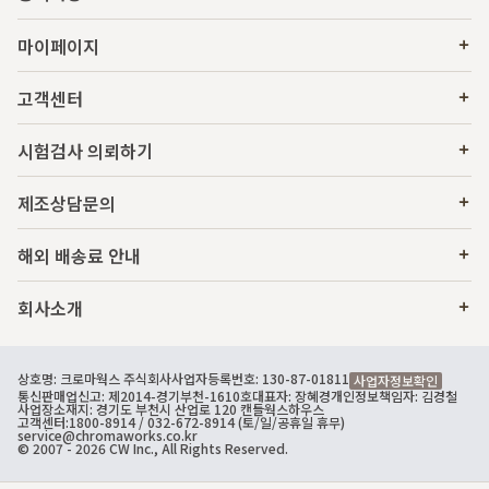
마이페이지
고객센터
시험검사 의뢰하기
제조상담문의
해외 배송료 안내
회사소개
상호명: 크로마웍스 주식회사
사업자등록번호: 130-87-01811
사업자정보확인
통신판매업신고: 제2014-경기부천-1610호
대표자: 장혜경
개인정보책임자: 김경철
사업장소재지: 경기도 부천시 산업로 120 캔들웍스하우스
고객센터:
1800-8914
/ 032-672-8914 (토/일/공휴일 휴무)
service@chromaworks.co.kr
© 2007 - 2026 CW Inc., All Rights Reserved.