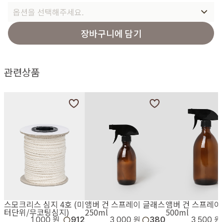
옵션을 선택해주세요.
장바구니에 담기
관련상품
스모크리스 심지 4호 (미
앰버 건 스프레이 글래스
앰버 건 스프레이
터단위/무코팅심지)
250ml
500ml
1,000 원
912
3,000 원
380
3,500 원