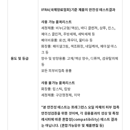
IFRA(국제향료협회)기준 제품의 안전성 테스트결과
사용 가능 품목리스트
세정제품: 비누(고형/액상), 바디 클렌져, 샴푸, 린스,
페이스 클린져, 주방세제, 세탁세제 등
베이비용품: 로션, 파우더, 물티슈 등
화장품: 페이셜크림, 색조화장, 네일케어, 페이셜 마스
크 등
용도 및 등급
향수 및 방향용품: 고체/액상 향수, 디퓨져, 섬유탈취제
등
모든 피부비접촉 용품
사용 불가능 품목리스트
화장품: 립스틱, 립밤
세정제품: 구강청정제, 치약
*본 안전성 테스트는 프래그런스 오일 자체의 피부 접촉
안전성검증을 위한 것이며, 각 응용품과의 성상 및 특정
레시피에 따른 혼합성(compatibility) 테스트 결과
는 아닙니다. (혼합가능유무 및 제품변질 등)