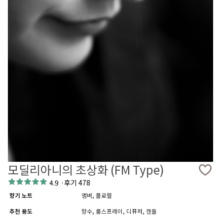
모딜리아니의 초상화 (FM Type)
4.9
·
후기 478
향기 노트
앰버, 플로럴
추천 용도
향수, 룸스프레이, 디퓨저, 캔들