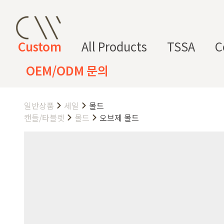
Custom
All Products
TSSA
C
OEM/ODM 문의
일반상품
세일
몰드
CW 커스텀 블렌드
CW 커스텀 프래그런스
CW 커
프래그런
천연
조향 베
조향 케
컬
향
캔들/타블렛
몰드
오브제 몰드
스오일
원료
이스
미컬
러
미
CW 커스텀 블렌드 서비스는 CW
접 조합해 나만의 포뮬러를 설계
프래그런스오일
드 전용 향료로 제작되어 향수, 
프래그런스 오일 키트
다.
시트러스
프루티
싱글 플로럴
플로럴 부케
허브