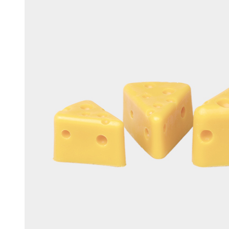
머스크
우디
앰버
Custom Blend Service
구어망드
브랜드 타입
CW 시그니처
알러젠 프리