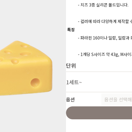
- 치즈 3종 실리콘 몰드입니다.
- 컬러에 따라 다양하게 제작할 
특징
- 파라핀 160이나 밀랍, 밀랍과
- 1개당 S사이즈 약 43g, M사
단위
1세트
~
옵션
옵션을 선택해