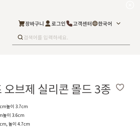
장바구니
로그인
고객센터
한국어
Best seller
What’s new
Select
즈 오브제 실리콘 몰드 3종
상품후기
컬을 고객님이 직
상품문의
주문/배송문의
5kg부터 브랜
오프라인 스토어
완벽 지원해드립니
.4cm높이 3.7cm
도매신청
cm높이 3.6cm
딜러모집
9cm, 높이 4.7cm
Custom Fragrance