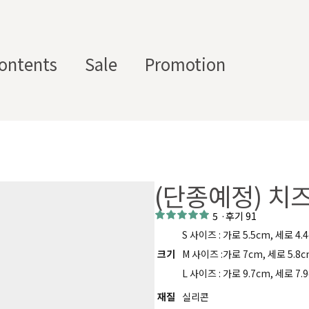
ontents
Sale
Promotion
스텀 향수용기
디퓨
부자
수/
캔들/
바디
세
저/석
재/도
스트
타블렛
케어
일
고
구
(단종예정) 치
에서 제공하는 프래그런스 오일, 천연 원료, 조향 베이스, 조향 케미
하면, 그 비율 그대로 향료를 배합·생산해 드리는 서비스입니다. 최소
5
·
후기 91
디퓨저, 룸 스프레이 등 다양한 제품에 활용할 수 있도록 서류까지 
S 사이즈 : 가로 5.5cm, 세로 4
크기
M 사이즈 :가로 7cm, 세로 5.8
L 사이즈 : 가로 9.7cm, 세로 7.
재질
실리콘