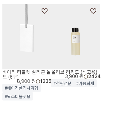
베이직 타블렛 실리콘 몰
올리브 리퀴드 (석고용)
드 (6구)
3,900 원
2424
8,900 원
1235
#천연성분
#가용화제
#베이직한직사각형
#왁스타블렛용