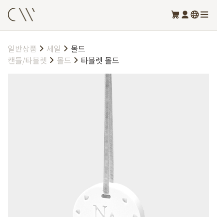
일반상품
세일
몰드
캔들/타블렛
몰드
타블렛 몰드