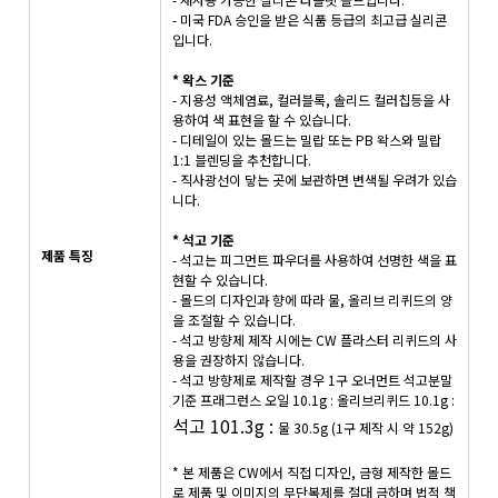
- 미국 FDA 승인을 받은 식품 등급의 최고급 실리콘
입니다.
* 왁스 기준
- 지용성 액체염료, 컬러블록, 솔리드 컬러칩등을 사
용하여 색 표현을 할 수 있습니다.
- 디테일이 있는 몰드는 밀랍 또는 PB 왁스와 밀랍
1:1 블렌딩을 추천합니다.
- 직사광선이 닿는 곳에 보관하면 변색될 우려가 있습
니다.
* 석고 기준
제품 특징
- 석고는 피그먼트 파우더를 사용하여 선명한 색을 표
현할 수 있습니다.
- 몰드의 디자인과 향에 따라 물, 올리브 리퀴드의 양
을 조절할 수 있습니다.
- 석고 방향제 제작 시에는 CW 플라스터 리퀴드의 사
용을 권장하지 않습니다.
- 석고 방향제로 제작할 경우 1구 오너먼트 석고분말
기준
프래그런스 오일 10.1g : 올리브리퀴드 10.1g :
석고 101.3
g :
물 30.5g
(1구 제작 시 약 152g)
* 본 제품은 CW에서 직접 디자인, 금형 제작한 몰드
로 제품 및 이미지의 무단복제를 절대 금하며 법적 책