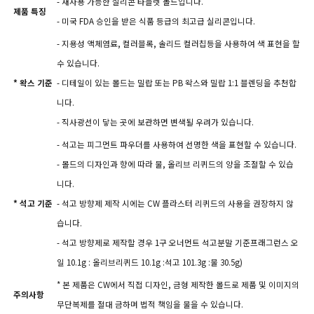
- 재사용 가능한 실리콘 타블렛 몰드입니다.
제품 특징
- 미국 FDA 승인을 받은 식품 등급의 최고급 실리콘입니다.
- 지용성 액체염료, 컬러블록, 솔리드 컬러칩등을 사용하여 색 표현을 할
수 있습니다.
* 왁스 기준
- 디테일이 있는 몰드는 밀랍 또는 PB 왁스와 밀랍 1:1 블렌딩을 추천합
니다.
- 직사광선이 닿는 곳에 보관하면 변색될 우려가 있습니다.
- 석고는 피그먼트 파우더를 사용하여 선명한 색을 표현할 수 있습니다.
- 몰드의 디자인과 향에 따라 물, 올리브 리퀴드의 양을 조절할 수 있습
니다.
* 석고 기준
- 석고 방향제 제작 시에는 CW 플라스터 리퀴드의 사용을 권장하지 않
습니다.
- 석고 방향제로 제작할 경우 1구 오너먼트 석고분말 기준프래그런스 오
일 10.1g : 올리브리퀴드 10.1g :석고 101.3g :물 30.5g)
* 본 제품은 CW에서 직접 디자인, 금형 제작한 몰드로 제품 및 이미지의
주의사항
무단복제를 절대 금하며 법적 책임을 물을 수 있습니다.