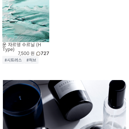
운 자르뎅 수르닐 (H
Type)
7,500 원
727
#시트러스
#허브