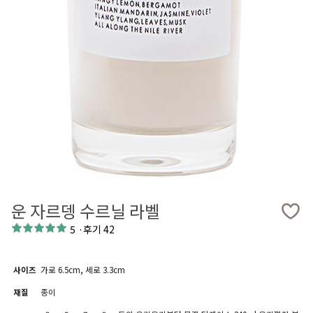
운 자르뎅 수르닐 라벨
5
·
후기 42
사이즈
가로 6.5cm, 세로 3.3cm
재질
종이