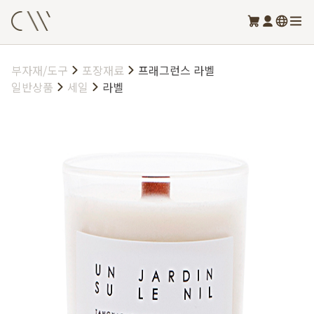
부자재/도구
포장재료
프래그런스 라벨
일반상품
세일
라벨