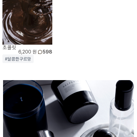
초콜릿
6,200 원
598
#달콤한구르망