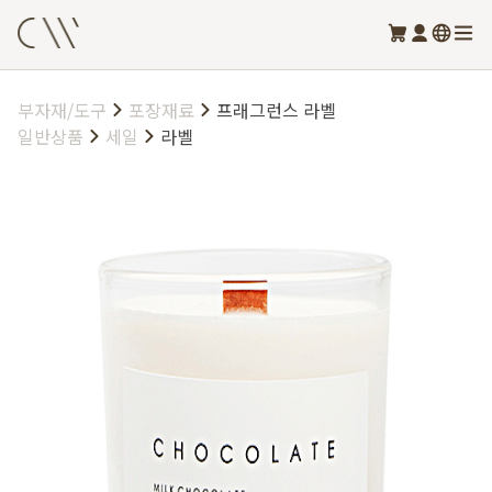
부자재/도구
포장재료
프래그런스 라벨
일반상품
세일
라벨