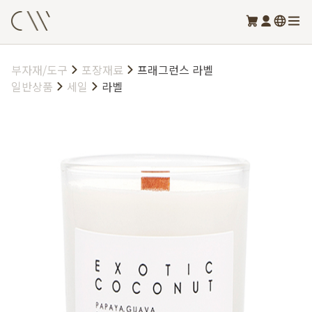
부자재/도구
포장재료
프래그런스 라벨
일반상품
세일
라벨