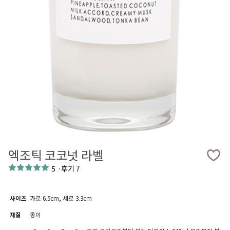
엑조틱 코코넛 라벨
5
·
후기 7
사이즈
가로 6.5cm, 세로 3.3cm
재질
종이