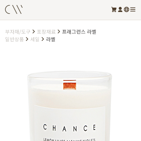
부자재/도구
포장재료
프래그런스 라벨
일반상품
세일
라벨